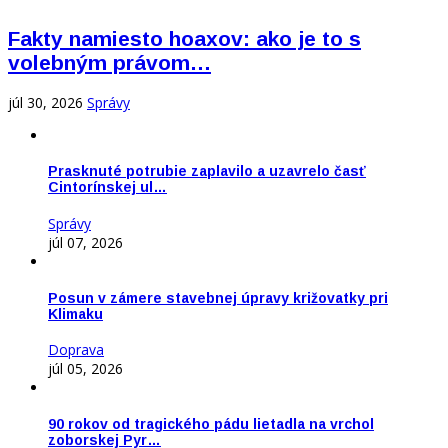
Fakty namiesto hoaxov: ako je to s
volebným právom…
júl 30, 2026
Správy
Prasknuté potrubie zaplavilo a uzavrelo časť
Cintorínskej ul…
Správy
júl 07, 2026
Posun v zámere stavebnej úpravy križovatky pri
Klimaku
Doprava
júl 05, 2026
90 rokov od tragického pádu lietadla na vrchol
zoborskej Pyr…