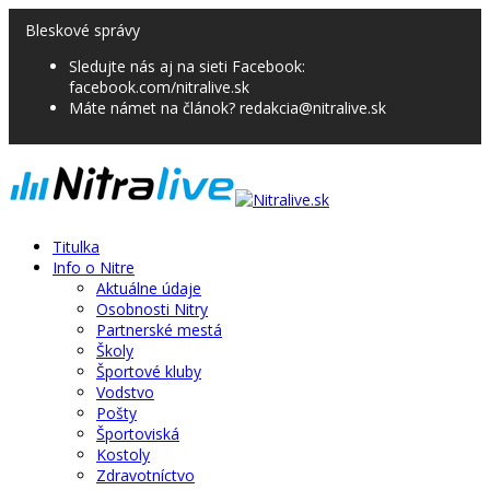
Bleskové správy
Sledujte nás aj na sieti Facebook:
facebook.com/nitralive.sk
Máte námet na článok? redakcia@nitralive.sk
Titulka
Info o Nitre
Aktuálne údaje
Osobnosti Nitry
Partnerské mestá
Školy
Športové kluby
Vodstvo
Pošty
Športoviská
Kostoly
Zdravotníctvo