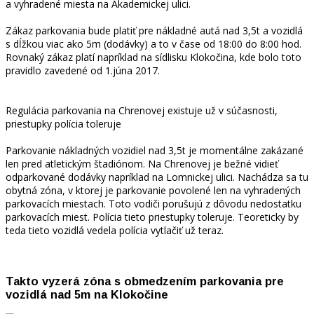
a vyhradené miesta na Akademickej ulici.
Zákaz parkovania bude platiť pre nákladné autá nad 3,5t a vozidlá
s dĺžkou viac ako 5m (dodávky) a to v čase od 18:00 do 8:00 hod.
Rovnaký zákaz platí napríklad na sídlisku Klokočina, kde bolo toto
pravidlo zavedené od 1.júna 2017.
Regulácia parkovania na Chrenovej existuje už v súčasnosti,
priestupky polícia toleruje
Parkovanie nákladných vozidiel nad 3,5t je momentálne zakázané
len pred atletickým štadiónom. Na Chrenovej je bežné vidieť
odparkované dodávky napríklad na Lomnickej ulici. Nachádza sa tu
obytná zóna, v ktorej je parkovanie povolené len na vyhradených
parkovacích miestach. Toto vodiči porušujú z dôvodu nedostatku
parkovacích miest. Polícia tieto priestupky toleruje. Teoreticky by
teda tieto vozidlá vedela polícia vytlačiť už teraz.
Takto vyzerá zóna s obmedzením parkovania pre
vozidlá nad 5m na Klokočine