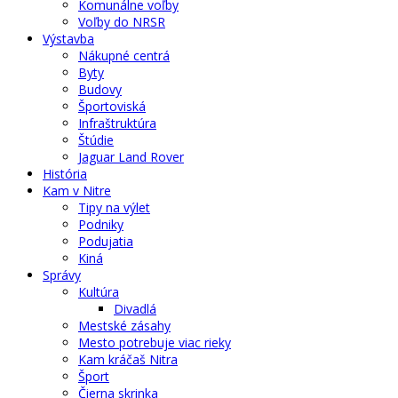
Komunálne voľby
Voľby do NRSR
Výstavba
Nákupné centrá
Byty
Budovy
Športoviská
Infraštruktúra
Štúdie
Jaguar Land Rover
História
Kam v Nitre
Tipy na výlet
Podniky
Podujatia
Kiná
Správy
Kultúra
Divadlá
Mestské zásahy
Mesto potrebuje viac rieky
Kam kráčaš Nitra
Šport
Čierna skrinka