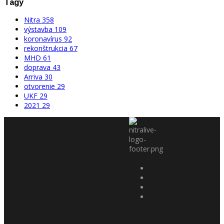
Tagy
Nitra
358
výstavba
109
koronavírus
92
rekonštrukcia
67
MHD
61
doprava
43
Arriva
30
otvorenie
29
UKF
29
2021
29