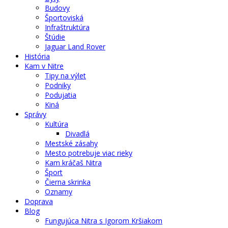
Budovy
Športoviská
Infraštruktúra
Štúdie
Jaguar Land Rover
História
Kam v Nitre
Tipy na výlet
Podniky
Podujatia
Kiná
Správy
Kultúra
Divadlá
Mestské zásahy
Mesto potrebuje viac rieky
Kam kráčaš Nitra
Šport
Čierna skrinka
Oznamy
Doprava
Blog
Fungujúca Nitra s Igorom Kršiakom