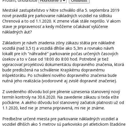
Prosím, ohodnoťte
Mestské zastupiteľstvo v Nitre schválilo dňa 5. septembra 2019
nové pravidlá pre parkovanie nákladných vozidiel na sídlisku
Chrenová a to od 1.1.2020. K zmene však stále neprišlo. V akom
stave je pripravenosť a kedy môžeme očakávať vylúčenie
nákladných áut?
Základom je návrh zriadenia zóny zákazu státia pre nákladné
vozidlá (nad 3,5 t) a vozidlá dlhšie ako 5,3m a rovnako návrh
lokalít pre ich "náhradné" parkovanie počas určených časových
úsekov a to v čase od 18:00 do 8:00 hod. Potrebné je tiež
vypracovať projektovú dokumentáciu dopravného značenia, ktorá
bude predložená na schválenie Krajskému dopravnému
inšpektorátu. Po schválení nového dopravného značenia bude
nutná jeho realizácia (vodorovné aj zvislé dopravné značenie).
Z uvedeného dôvodu bol pre plnenie uznesenia stanovený nový
termín kontroly na 30.6.2020. Na zavedenie zákazu si teda ešte
počkáme. A akého dôvodu bol stanovený začiatok platnosti už od
1.1.2020, keď nie je zmena pripravená, mi nie je známe.
Predbežne určené miesta pre parkovanie nákladných vozidiel a
vozidiel dlhších ako 5 metrov sú parkovisko pri atletickom štadióne