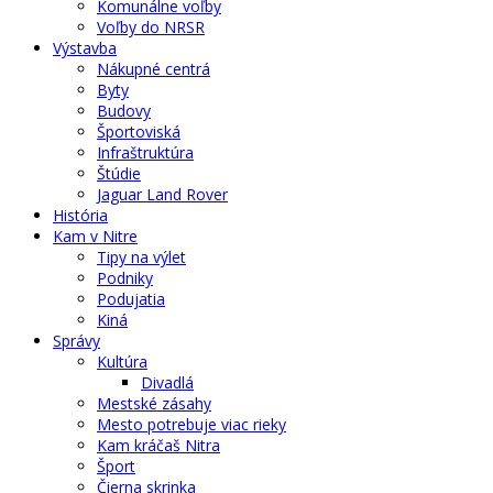
Komunálne voľby
Voľby do NRSR
Výstavba
Nákupné centrá
Byty
Budovy
Športoviská
Infraštruktúra
Štúdie
Jaguar Land Rover
História
Kam v Nitre
Tipy na výlet
Podniky
Podujatia
Kiná
Správy
Kultúra
Divadlá
Mestské zásahy
Mesto potrebuje viac rieky
Kam kráčaš Nitra
Šport
Čierna skrinka