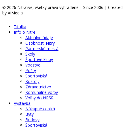
© 2026 Nitralive, všetky práva vyhradené | Since 2006 | Created
by AiMedia
Titulka
Info o Nitre
Aktuálne údaje
Osobnosti Nitry
Partnerské mestá
Školy
Športové kluby
Vodstvo
Pošty
Športoviská
Kostoly
Zdravotníctvo
Komunálne voľby
Voľby do NRSR
Výstavba
Nákupné centrá
Byty
Budovy
Športoviská