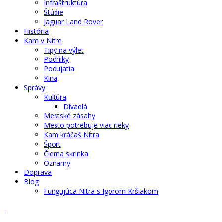
Infraštruktúra
Štúdie
Jaguar Land Rover
História
Kam v Nitre
Tipy na výlet
Podniky
Podujatia
Kiná
Správy
Kultúra
Divadlá
Mestské zásahy
Mesto potrebuje viac rieky
Kam kráčaš Nitra
Šport
Čierna skrinka
Oznamy
Doprava
Blog
Fungujúca Nitra s Igorom Kršiakom