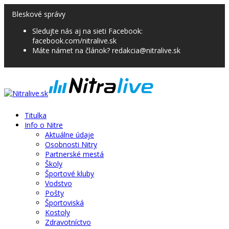
Bleskové správy
Sledujte nás aj na sieti Facebook:
facebook.com/nitralive.sk
Máte námet na článok? redakcia@nitralive.sk
Titulka
Info o Nitre
Aktuálne údaje
Osobnosti Nitry
Partnerské mestá
Školy
Športové kluby
Vodstvo
Pošty
Športoviská
Kostoly
Zdravotníctvo