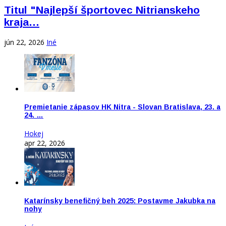
Titul "Najlepší športovec Nitrianskeho
kraja…
jún 22, 2026
Iné
Premietanie zápasov HK Nitra - Slovan Bratislava, 23. a
24. …
Hokej
apr 22, 2026
Katarínsky benefičný beh 2025: Postavme Jakubka na
nohy