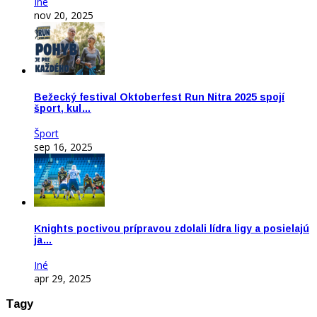
Iné
nov 20, 2025
Bežecký festival Oktoberfest Run Nitra 2025 spojí
šport, kul…
Šport
sep 16, 2025
Knights poctivou prípravou zdolali lídra ligy a posielajú
ja…
Iné
apr 29, 2025
Tagy