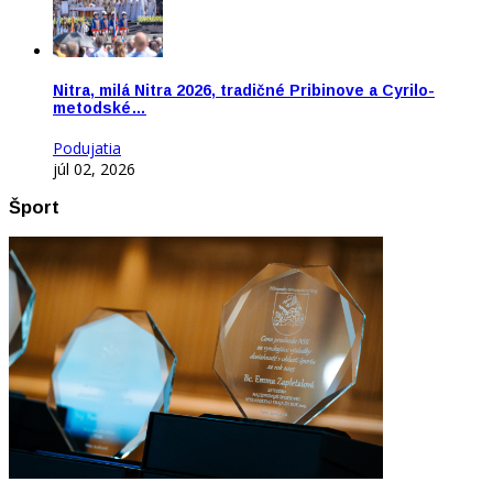
Nitra, milá Nitra 2026, tradičné Pribinove a Cyrilo-
metodské…
Podujatia
júl 02, 2026
Šport