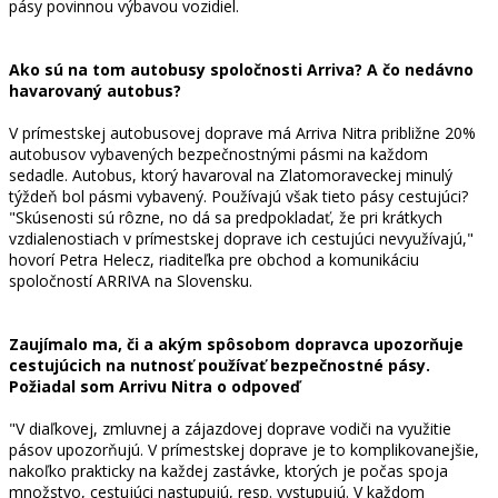
pásy povinnou výbavou vozidiel.
Ako sú na tom autobusy spoločnosti Arriva? A čo nedávno
havarovaný autobus?
V prímestskej autobusovej doprave má Arriva Nitra približne 20%
autobusov vybavených bezpečnostnými pásmi na každom
sedadle. Autobus, ktorý havaroval na Zlatomoraveckej minulý
týždeň bol pásmi vybavený. Používajú však tieto pásy cestujúci?
"Skúsenosti sú rôzne, no dá sa predpokladať, že pri krátkych
vzdialenostiach v prímestskej doprave ich cestujúci nevyužívajú,"
hovorí Petra Helecz, riaditeľka pre obchod a komunikáciu
spoločností ARRIVA na Slovensku.
Zaujímalo ma, či a akým spôsobom dopravca upozorňuje
cestujúcich na nutnosť používať bezpečnostné pásy.
Požiadal som Arrivu Nitra o odpoveď
"V diaľkovej, zmluvnej a zájazdovej doprave vodiči na využitie
pásov upozorňujú. V prímestskej doprave je to komplikovanejšie,
nakoľko prakticky na každej zastávke, ktorých je počas spoja
množstvo, cestujúci nastupujú, resp. vystupujú. V každom