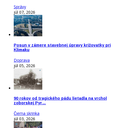
Správy
júl 07, 2026
Posun v zámere stavebnej úpravy križovatky pri
Klimaku
Doprava
júl 05, 2026
90 rokov od tragického pádu lietadla na vrchol
zoborskej Pyr…
Čierna skrinka
júl 03, 2026