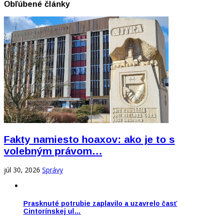
Obľúbené články
Fakty namiesto hoaxov: ako je to s
volebným právom…
júl 30, 2026
Správy
Prasknuté potrubie zaplavilo a uzavrelo časť
Cintorínskej ul…