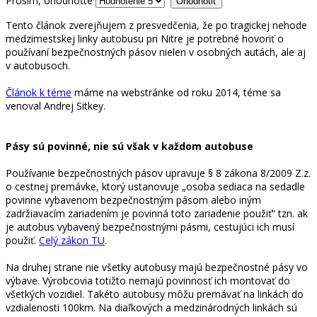
Prosím, ohodnoťte
Tento článok zverejňujem z presvedčenia, že po tragickej nehode
medzimestskej linky autobusu pri Nitre je potrebné hovoriť o
používaní bezpečnostných pásov nielen v osobných autách, ale aj
v autobusoch.
Článok k téme
máme na webstránke od roku 2014, téme sa
venoval Andrej Sitkey.
Pásy sú povinné, nie sú však v každom autobuse
Používanie bezpečnostných pásov upravuje § 8 zákona 8/2009 Z.z.
o cestnej premávke, ktorý ustanovuje „osoba sediaca na sedadle
povinne vybavenom bezpečnostným pásom alebo iným
zadržiavacím zariadením je povinná toto zariadenie použiť“ tzn. ak
je autobus vybavený bezpečnostnými pásmi, cestujúci ich musí
použiť.
Celý zákon TU
.
Na druhej strane nie všetky autobusy majú bezpečnostné pásy vo
výbave. Výrobcovia totižto nemajú povinnosť ich montovať do
všetkých vozidiel. Takéto autobusy môžu premávať na linkách do
vzdialenosti 100km. Na diaľkových a medzinárodných linkách sú