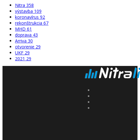
Nitra
358
výstavba
109
koronavírus
92
rekonštrukcia
67
MHD
61
doprava
43
Arriva
30
otvorenie
29
UKF
29
2021
29