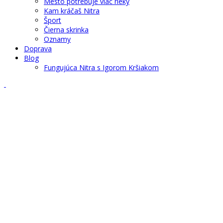
Mesto potrebuje viac rieky
Kam kráčaš Nitra
Šport
Čierna skrinka
Oznamy
Doprava
Blog
Fungujúca Nitra s Igorom Kršiakom