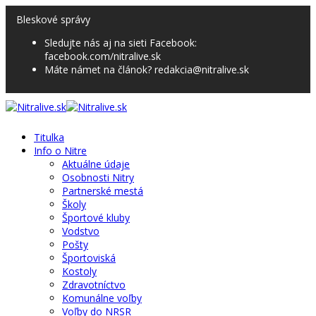
Bleskové správy
Sledujte nás aj na sieti Facebook:
facebook.com/nitralive.sk
Máte námet na článok? redakcia@nitralive.sk
Titulka
Info o Nitre
Aktuálne údaje
Osobnosti Nitry
Partnerské mestá
Školy
Športové kluby
Vodstvo
Pošty
Športoviská
Kostoly
Zdravotníctvo
Komunálne voľby
Voľby do NRSR