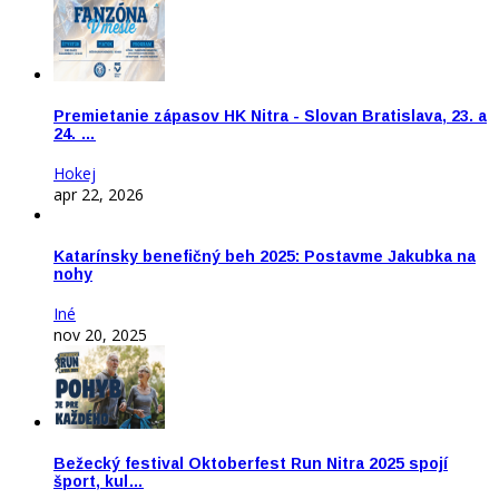
Premietanie zápasov HK Nitra - Slovan Bratislava, 23. a
24. …
Hokej
apr 22, 2026
Katarínsky benefičný beh 2025: Postavme Jakubka na
nohy
Iné
nov 20, 2025
Bežecký festival Oktoberfest Run Nitra 2025 spojí
šport, kul…