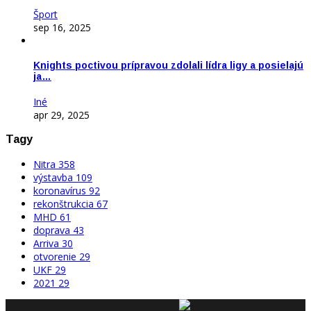
Šport
sep 16, 2025
Knights poctivou prípravou zdolali lídra ligy a posielajú
ja…
Iné
apr 29, 2025
Tagy
Nitra
358
výstavba
109
koronavírus
92
rekonštrukcia
67
MHD
61
doprava
43
Arriva
30
otvorenie
29
UKF
29
2021
29