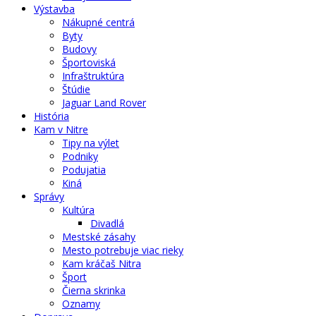
Výstavba
Nákupné centrá
Byty
Budovy
Športoviská
Infraštruktúra
Štúdie
Jaguar Land Rover
História
Kam v Nitre
Tipy na výlet
Podniky
Podujatia
Kiná
Správy
Kultúra
Divadlá
Mestské zásahy
Mesto potrebuje viac rieky
Kam kráčaš Nitra
Šport
Čierna skrinka
Oznamy