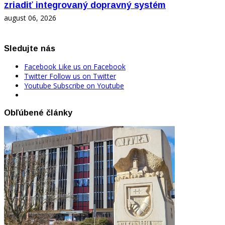
zriadiť integrovaný dopravný systém
august 06, 2026
Sledujte nás
Facebook
Like us on Facebook
Twitter
Follow us on Twitter
Youtube
Subscribe on Youtube
Obľúbené články