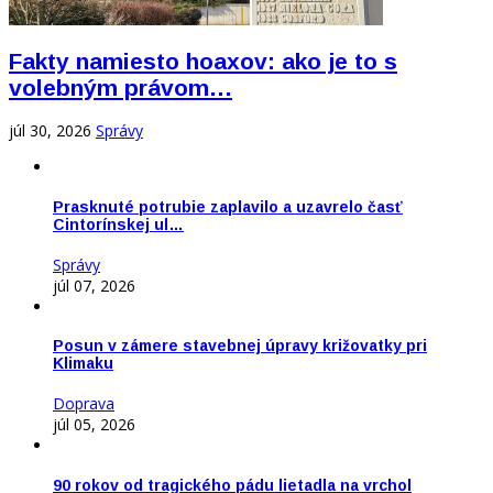
Fakty namiesto hoaxov: ako je to s
volebným právom…
júl 30, 2026
Správy
Prasknuté potrubie zaplavilo a uzavrelo časť
Cintorínskej ul…
Správy
júl 07, 2026
Posun v zámere stavebnej úpravy križovatky pri
Klimaku
Doprava
júl 05, 2026
90 rokov od tragického pádu lietadla na vrchol