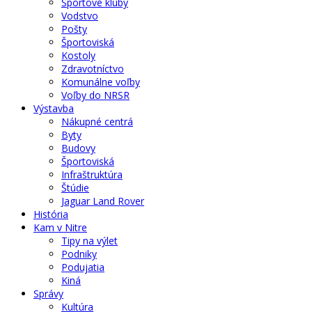
Športové kluby
Vodstvo
Pošty
Športoviská
Kostoly
Zdravotníctvo
Komunálne voľby
Voľby do NRSR
Výstavba
Nákupné centrá
Byty
Budovy
Športoviská
Infraštruktúra
Štúdie
Jaguar Land Rover
História
Kam v Nitre
Tipy na výlet
Podniky
Podujatia
Kiná
Správy
Kultúra