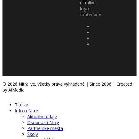
© 2026 Nitralive, všetky práva vyhradené | Since 2006 | Created
by AiMedia
Titulka
Info o Nitre
Aktuálne údaje
Osobnosti Nitry
Partnerské mestá
Školy