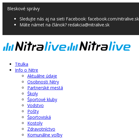
Bleskové správy
Sledujte nás aj na sieti Facebook: facebook.com/nitralive.sk
Máte námet na článok? redakcia@nitralive.sk
Titulka
Info o Nitre
Aktuálne údaje
Osobnosti Nitry
Partnerské mestá
Školy
Športové kluby
Vodstvo
Pošty
Športoviská
Kostoly
Zdravotníctvo
Komunálne voľby