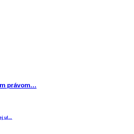
bným právom…
ej ul…