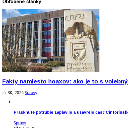
Obľúbené články
Fakty namiesto hoaxov: ako je to s vole
júl 30, 2026
Správy
Prasknuté potrubie zaplavilo a uzavrelo časť Cintorínsk
Správy