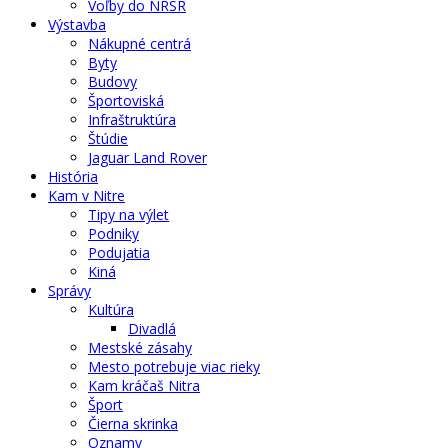
Voľby do NRSR
Výstavba
Nákupné centrá
Byty
Budovy
Športoviská
Infraštruktúra
Štúdie
Jaguar Land Rover
História
Kam v Nitre
Tipy na výlet
Podniky
Podujatia
Kiná
Správy
Kultúra
Divadlá
Mestské zásahy
Mesto potrebuje viac rieky
Kam kráčaš Nitra
Šport
Čierna skrinka
Oznamy