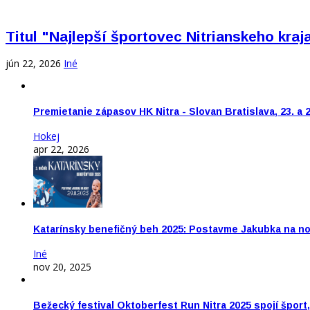
Titul "Najlepší športovec Nitrianskeho kra
jún 22, 2026
Iné
Premietanie zápasov HK Nitra - Slovan Bratislava, 23. a 
Hokej
apr 22, 2026
Katarínsky benefičný beh 2025: Postavme Jakubka na n
Iné
nov 20, 2025
Bežecký festival Oktoberfest Run Nitra 2025 spojí šport