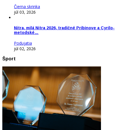
Čierna skrinka
júl 03, 2026
Nitra, milá Nitra 2026, tradičné Pribinove a Cyrilo-
metodské…
Podujatia
júl 02, 2026
Šport