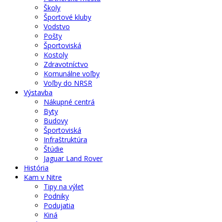
Školy
Športové kluby
Vodstvo
Pošty
Športoviská
Kostoly
Zdravotníctvo
Komunálne voľby
Voľby do NRSR
Výstavba
Nákupné centrá
Byty
Budovy
Športoviská
Infraštruktúra
Štúdie
Jaguar Land Rover
História
Kam v Nitre
Tipy na výlet
Podniky
Podujatia
Kiná