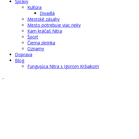
Správy
Kultúra
Divadlá
Mestské zásahy
Mesto potrebuje viac rieky
Kam kráčaš Nitra
Šport
Čierna skrinka
Oznamy
Doprava
Blog
Fungujúca Nitra s Igorom Kršiakom