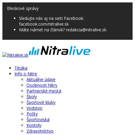
Bleskové správy
Sledujte nás aj na sieti Facebook:
facebook.com/nitralive.sk
Máte námet na článok? redakcia@nitralive.sk
Titulka
Info o Nitre
Aktuálne údaje
Osobnosti Nitry
Partnerské mestá
Školy
Športové kluby
Vodstvo
Pošty
Športoviská
Kostoly
Zdravotníctvo