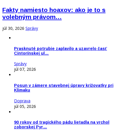
Fakty namiesto hoaxov: ako je to s
volebným právom…
júl 30, 2026
Správy
Prasknuté potrubie zaplavilo a uzavrelo časť
Cintorínskej ul…
Správy
júl 07, 2026
Posun v zámere stavebnej úpravy križovatky pri
Klimaku
Doprava
júl 05, 2026
90 rokov od tragického pádu lietadla na vrchol
zoborskej Pyr…