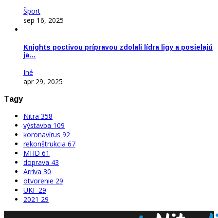
Šport
sep 16, 2025
Knights poctivou prípravou zdolali lídra ligy a posielajú
ja…
Iné
apr 29, 2025
Tagy
Nitra
358
výstavba
109
koronavírus
92
rekonštrukcia
67
MHD
61
doprava
43
Arriva
30
otvorenie
29
UKF
29
2021
29