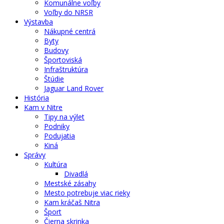
Komunálne voľby
Voľby do NRSR
Výstavba
Nákupné centrá
Byty
Budovy
Športoviská
Infraštruktúra
Štúdie
Jaguar Land Rover
História
Kam v Nitre
Tipy na výlet
Podniky
Podujatia
Kiná
Správy
Kultúra
Divadlá
Mestské zásahy
Mesto potrebuje viac rieky
Kam kráčaš Nitra
Šport
Čierna skrinka