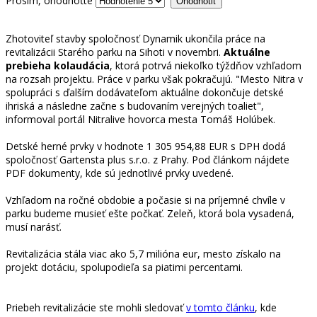
Prosím, ohodnoťte
Zhotoviteľ stavby spoločnosť Dynamik ukončila práce na
revitalizácii Starého parku na Sihoti v novembri.
Aktuálne
prebieha kolaudácia
, ktorá potrvá niekoľko týždňov vzhľadom
na rozsah projektu. Práce v parku však pokračujú. "Mesto Nitra v
spolupráci s ďalším dodávateľom aktuálne dokončuje detské
ihriská a následne začne s budovaním verejných toaliet",
informoval portál Nitralive hovorca mesta Tomáš Holúbek.
Detské herné prvky v hodnote 1 305 954,88 EUR s DPH dodá
spoločnosť Gartensta plus s.r.o. z Prahy. Pod článkom nájdete
PDF dokumenty, kde sú jednotlivé prvky uvedené.
Vzhľadom na ročné obdobie a počasie si na príjemné chvíle v
parku budeme musieť ešte počkať. Zeleň, ktorá bola vysadená,
musí narásť.
Revitalizácia stála viac ako 5,7 milióna eur, mesto získalo na
projekt dotáciu, spolupodieľa sa piatimi percentami.
Priebeh revitalizácie ste mohli sledovať
v tomto článku
, kde