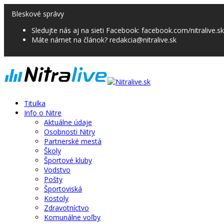
Bleskové správy
Sledujte nás aj na sieti Facebook: facebook.com/nitralive.sk
Máte námet na článok? redakcia@nitralive.sk
Titulka
Info o Nitre
Aktuálne údaje
Osobnosti Nitry
Partnerské mestá
Školy
Športové kluby
Vodstvo
Pošty
Športoviská
Kostoly
Zdravotníctvo
Komunálne voľby