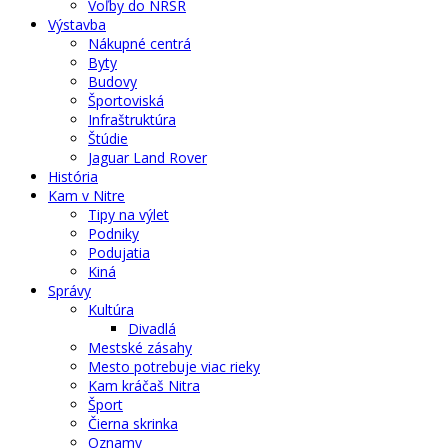
Voľby do NRSR
Výstavba
Nákupné centrá
Byty
Budovy
Športoviská
Infraštruktúra
Štúdie
Jaguar Land Rover
História
Kam v Nitre
Tipy na výlet
Podniky
Podujatia
Kiná
Správy
Kultúra
Divadlá
Mestské zásahy
Mesto potrebuje viac rieky
Kam kráčaš Nitra
Šport
Čierna skrinka
Oznamy