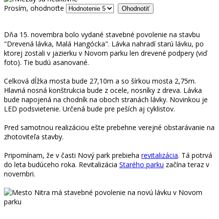
Prosím, ohodnoťte
Dňa 15. novembra bolo vydané stavebné povolenie na stavbu
"Drevená lávka, Malá Hangócka". Lávka nahradí starú lávku, po
ktorej zostali v jazierku v Novom parku len drevené podpery (viď
foto). Tie budú asanované.
Celková dĺžka mosta bude 27,10m a so šírkou mosta 2,75m.
Hlavná nosná konštrukcia bude z ocele, nosníky z dreva. Lávka
bude napojená na chodník na oboch stranách lávky. Novinkou je
LED podsvietenie. Určená bude pre peších aj cyklistov.
Pred samotnou realizáciou ešte prebehne verejné obstarávanie na
zhotoviteľa stavby.
Pripomínam, že v časti Nový park prebieha
revitalizácia
. Tá potrvá
do leta budúceho roka. Revitalizácia
Starého parku
začína teraz v
novembri.