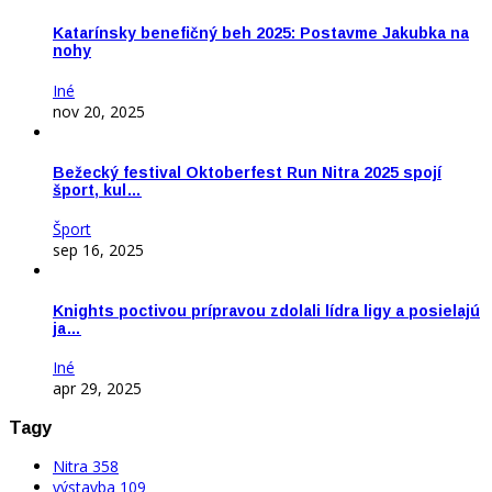
Katarínsky benefičný beh 2025: Postavme Jakubka na
nohy
Iné
nov 20, 2025
Bežecký festival Oktoberfest Run Nitra 2025 spojí
šport, kul…
Šport
sep 16, 2025
Knights poctivou prípravou zdolali lídra ligy a posielajú
ja…
Iné
apr 29, 2025
Tagy
Nitra
358
výstavba
109