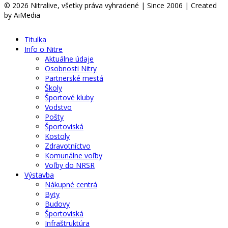
© 2026 Nitralive, všetky práva vyhradené | Since 2006 | Created
by AiMedia
Titulka
Info o Nitre
Aktuálne údaje
Osobnosti Nitry
Partnerské mestá
Školy
Športové kluby
Vodstvo
Pošty
Športoviská
Kostoly
Zdravotníctvo
Komunálne voľby
Voľby do NRSR
Výstavba
Nákupné centrá
Byty
Budovy
Športoviská
Infraštruktúra