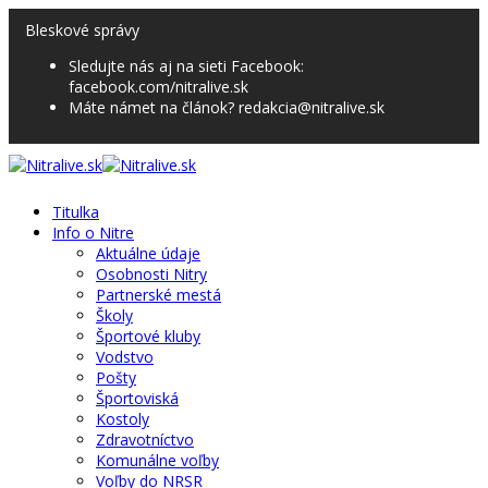
Bleskové správy
Sledujte nás aj na sieti Facebook:
facebook.com/nitralive.sk
Máte námet na článok? redakcia@nitralive.sk
Titulka
Info o Nitre
Aktuálne údaje
Osobnosti Nitry
Partnerské mestá
Školy
Športové kluby
Vodstvo
Pošty
Športoviská
Kostoly
Zdravotníctvo
Komunálne voľby
Voľby do NRSR