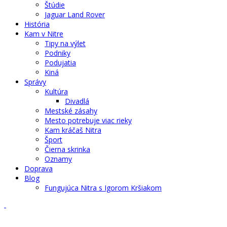
Štúdie
Jaguar Land Rover
História
Kam v Nitre
Tipy na výlet
Podniky
Podujatia
Kiná
Správy
Kultúra
Divadlá
Mestské zásahy
Mesto potrebuje viac rieky
Kam kráčaš Nitra
Šport
Čierna skrinka
Oznamy
Doprava
Blog
Fungujúca Nitra s Igorom Kršiakom