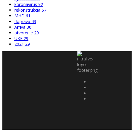
koronavírus
92
rekonštrukcia
67
MHD
61
doprava
43
Arriva
30
otvorenie
29
UKF
29
2021
29