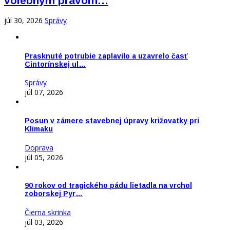
volebným právom…
júl 30, 2026
Správy
Prasknuté potrubie zaplavilo a uzavrelo časť
Cintorínskej ul…
Správy
júl 07, 2026
Posun v zámere stavebnej úpravy križovatky pri
Klimaku
Doprava
júl 05, 2026
90 rokov od tragického pádu lietadla na vrchol
zoborskej Pyr…
Čierna skrinka
júl 03, 2026