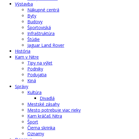
Výstavba
Nákupné centrá
Byty
Budovy
Športoviská
Infraštruktúra
Štúdie
Jaguar Land Rover
História
Kam v Nitre
Tipy na výlet
Podniky
Podujatia
Kiná
Správy
Kultúra
Divadlá
Mestské zásahy
Mesto potrebuje viac rieky
Kam kráčaš Nitra
Šport
Čierna skrinka
Oznamy