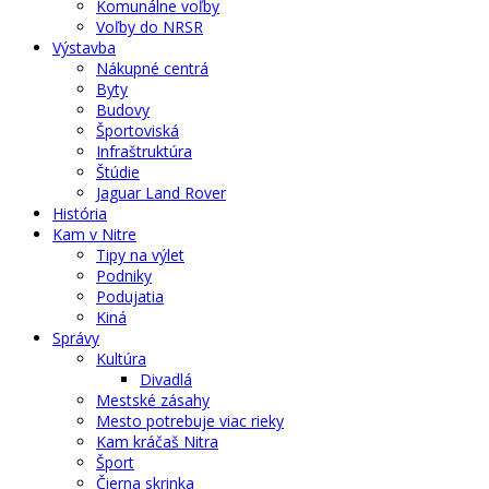
Komunálne voľby
Voľby do NRSR
Výstavba
Nákupné centrá
Byty
Budovy
Športoviská
Infraštruktúra
Štúdie
Jaguar Land Rover
História
Kam v Nitre
Tipy na výlet
Podniky
Podujatia
Kiná
Správy
Kultúra
Divadlá
Mestské zásahy
Mesto potrebuje viac rieky
Kam kráčaš Nitra
Šport
Čierna skrinka