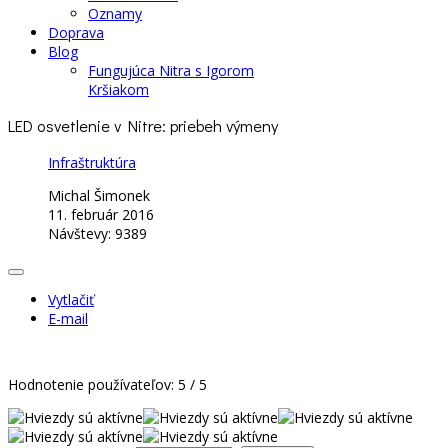
Oznamy
Doprava
Blog
Fungujúca Nitra s Igorom
Kršiakom
LED osvetlenie v Nitre: priebeh výmeny
Infraštruktúra
Michal Šimonek
11. február 2016
Návštevy: 9389
Vytlačiť
E-mail
Hodnotenie používateľov:
5
/
5