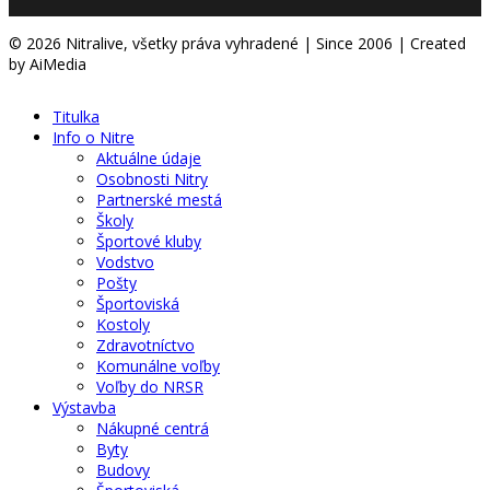
© 2026 Nitralive, všetky práva vyhradené | Since 2006 | Created
by AiMedia
Titulka
Info o Nitre
Aktuálne údaje
Osobnosti Nitry
Partnerské mestá
Školy
Športové kluby
Vodstvo
Pošty
Športoviská
Kostoly
Zdravotníctvo
Komunálne voľby
Voľby do NRSR
Výstavba
Nákupné centrá
Byty
Budovy