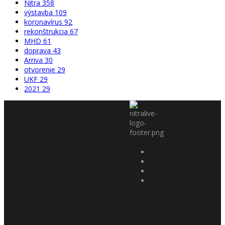
Nitra
358
výstavba
109
koronavírus
92
rekonštrukcia
67
MHD
61
doprava
43
Arriva
30
otvorenie
29
UKF
29
2021
29