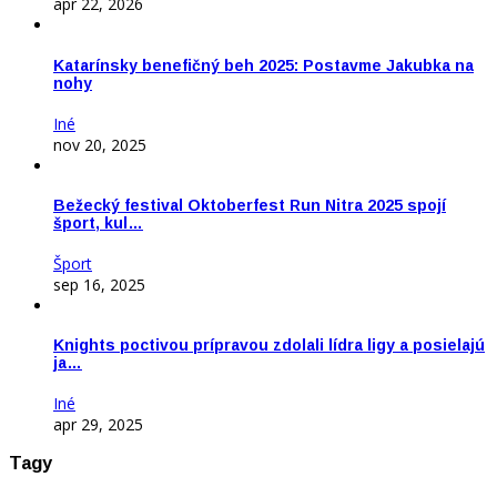
apr 22, 2026
Katarínsky benefičný beh 2025: Postavme Jakubka na
nohy
Iné
nov 20, 2025
Bežecký festival Oktoberfest Run Nitra 2025 spojí
šport, kul…
Šport
sep 16, 2025
Knights poctivou prípravou zdolali lídra ligy a posielajú
ja…
Iné
apr 29, 2025
Tagy