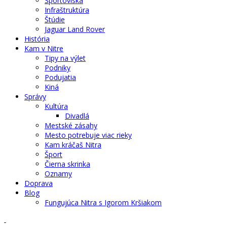
Športoviská
Infraštruktúra
Štúdie
Jaguar Land Rover
História
Kam v Nitre
Tipy na výlet
Podniky
Podujatia
Kiná
Správy
Kultúra
Divadlá
Mestské zásahy
Mesto potrebuje viac rieky
Kam kráčaš Nitra
Šport
Čierna skrinka
Oznamy
Doprava
Blog
Fungujúca Nitra s Igorom Kršiakom