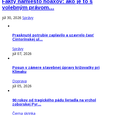
Fakty namiesto hoaxov: ako je to s
volebným právom…
júl 30, 2026
Správy
Prasknuté potrubie zaplavilo a uzavrelo časť
Cintorínskej ul…
Správy
júl 07, 2026
Posun v zámere stavebnej úpravy križovatky pri
Klimaku
Doprava
júl 05, 2026
90 rokov od tragického pádu lietadla na vrchol
zoborskej Pyr…
Čierna skrinka