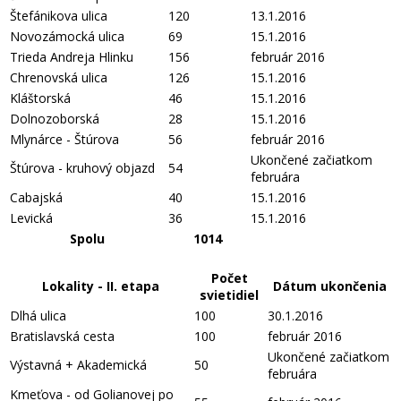
Štefánikova ulica
120
13.1.2016
Novozámocká ulica
69
15.1.2016
Trieda Andreja Hlinku
156
február 2016
Chrenovská ulica
126
15.1.2016
Kláštorská
46
15.1.2016
Dolnozoborská
28
15.1.2016
Mlynárce - Štúrova
56
február 2016
Ukončené začiatkom
Štúrova - kruhový objazd
54
februára
Cabajská
40
15.1.2016
Levická
36
15.1.2016
Spolu
1014
Počet
Lokality - II. etapa
Dátum ukončenia
svietidiel
Dlhá ulica
100
30.1.2016
Bratislavská cesta
100
február 2016
Ukončené začiatkom
Výstavná + Akademická
50
februára
Kmeťova - od Golianovej po