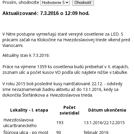
Prosím, ohodnoťte
Aktualizované: 7.3.2016 o 12:09 hod.
V Nitre postupne vymieňajú staré verejné osvetlenie za LED. S
prácami začali na Klokočine na Hviezdoslavovej triede víkend pred
Vianocami.
Aktuálny stav k 7.3.2016:
Práce na výmene 1359 ks osvetlenia budú prebiehať v II. etapách,
zoznam ulíc a počet kusov VO podľa ulíc nájdete nižšie v tabuľke.
V roku 2015 boli posledné kusy nainštalované 22.12. - odvtedy
sme nezaznamenali žiadnu aktivitu až do 13.1.2016, kedy sa
dokončila Štefánikova a Hviezdoslavova trieda.
Počet
Lokality - I. etapa
Dátum ukončenia
svietidiel
Hviezdoslavova
193
13.1.2016/22.12.2015
ulica/Braneckého
Štúrova ulica - po most
90
február 2016