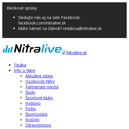
Bleskové správy
Sledujte nás aj na sieti Facebook:
facebook.com/nitralive.sk
Máte námet na článok? redakcia@nitralive.sk
Titulka
Info o Nitre
Aktuálne údaje
Osobnosti Nitry
Partnerské mestá
Školy
Športové kluby
Vodstvo
Pošty
Športoviská
Kostoly
Zdravotníctvo