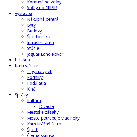
Komunálne voľby
Voľby do NRSR
Výstavba
Nákupné centrá
Byty
Budovy
Športoviská
Infraštruktúra
Štúdie
Jaguar Land Rover
História
Kam v Nitre
Tipy na výlet
Podniky
Podujatia
Kiná
Správy
Kultúra
Divadlá
Mestské zásahy
Mesto potrebuje viac rieky
Kam kráčaš Nitra
Šport
Čierna skrinka