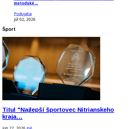
metodské…
Podujatia
júl 02, 2026
Šport
Titul "Najlepší športovec Nitrianskeho
kraja…
jún 22, 2026
Iné