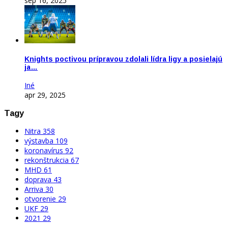
sep 16, 2025
Knights poctivou prípravou zdolali lídra ligy a posielajú
ja…
Iné
apr 29, 2025
Tagy
Nitra
358
výstavba
109
koronavírus
92
rekonštrukcia
67
MHD
61
doprava
43
Arriva
30
otvorenie
29
UKF
29
2021
29