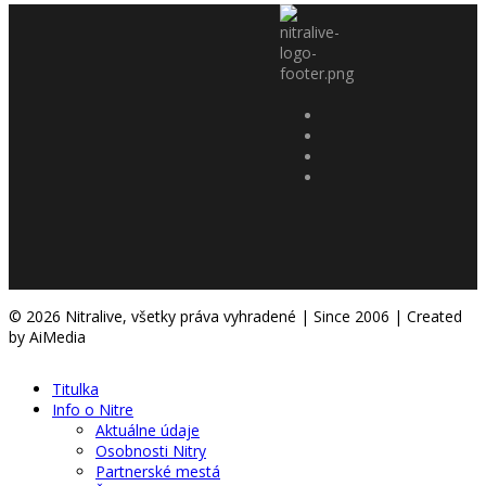
© 2026 Nitralive, všetky práva vyhradené | Since 2006 | Created
by AiMedia
Titulka
Info o Nitre
Aktuálne údaje
Osobnosti Nitry
Partnerské mestá