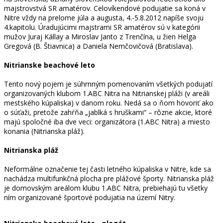
majstrovstvá SR amatérov. Celovíkendové podujatie sa koná v
Nitre vždy na prelome júla a augusta, 4.-5.8.2012 napíše svoju
4.kapitolu. Úradujúcimi majstrami SR amatérov sú v kategórii
mužov Juraj Kállay a Miroslav Janto z Trenčína, u žien Helga
Gregová (B. Štiavnica) a Daniela Nemčovičová (Bratislava).
Nitrianske beachové leto
Tento nový pojem je súhrnným pomenovaním všetkých podujatí
organizovaných klubom 1.ABC Nitra na Nitrianskej pláži (v areáli
mestského kúpaliska) v danom roku. Nedá sa o ňom hovoriť ako
o súťaži, pretože zahŕňa „jablká s hruškami“ – rôzne akcie, ktoré
majú spoločné iba dve veci: organizátora (1.ABC Nitra) a miesto
konania (Nitrianska pláž).
Nitrianska pláž
Neformálne označenie tej časti letného kúpaliska v Nitre, kde sa
nachádza multifunkčná plocha pre plážové športy. Nitrianska pláž
je domovským areálom klubu 1.ABC Nitra, prebiehajú tu všetky
ním organizované športové podujatia na území Nitry.