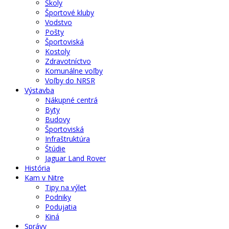
Školy
Športové kluby
Vodstvo
Pošty
Športoviská
Kostoly
Zdravotníctvo
Komunálne voľby
Voľby do NRSR
Výstavba
Nákupné centrá
Byty
Budovy
Športoviská
Infraštruktúra
Štúdie
Jaguar Land Rover
História
Kam v Nitre
Tipy na výlet
Podniky
Podujatia
Kiná
Správy