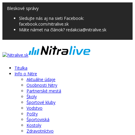
Bleskové správy
Sledujte nás aj na sieti Facebook:
facebook.com/nitralive.sk
Máte námet na článok? redakcia@nitralive.sk
Titulka
Info o Nitre
Aktuálne údaje
Osobnosti Nitry
Partnerské mestá
Školy
Športové kluby
Vodstvo
Pošty
Športoviská
Kostoly
Zdravotníctvo