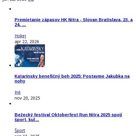
Premietanie zápasov HK Nitra - Slovan Bratislava, 23. a
24. …
Hokej
apr 22, 2026
Katarínsky benefičný beh 2025: Postavme Jakubka na
nohy
Iné
nov 20, 2025
Bežecký festival Oktoberfest Run Nitra 2025 spojí
šport, kul…
Šport