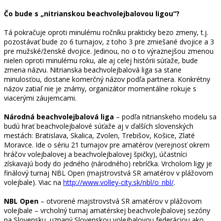
Čo bude s „nitrianskou beachvolejbalovou ligou“?
Tá pokračuje oproti minulému ročníku prakticky bezo zmeny, t.j.
pozostávať bude zo 6 turnajov, z toho 3 pre zmiešané dvojice a 3
pre mužské/ženské dvojice. Jedinou, no o to výraznejšou zmenou
nielen oproti minulému roku, ale aj celej histórii súťaže, bude
zmena názvu. Nitrianska beachvolejbalová liga sa stane
minulosťou, dostane komerčný názov podľa partnera. Konkrétny
názov zatiaľ nie je známy, organizátor momentálne rokuje s
viacerými záujemcami.
Národná beachvolejbalová liga
– podľa nitrianskeho modelu sa
budú hrať beachvolejbalové súťaže aj v ďalších slovenských
mestách: Bratislava, Skalica, Zvolen, Trebišov, Košice, Zlaté
Moravce. Ide o sériu 21 turnajov pre amatérov (verejnosť okrem
hráčov volejbalovej a beachvolejbalovej špičky), účastníci
získavajú body do jedného (národného) rebríčka. Vrcholom ligy je
finálový turnaj NBL Open (majstrovstvá SR amatérov v plážovom
volejbale). Viac na
http://www.volley-city.sk/nbl/o_nbl/
.
NBL Open
– otvorené majstrovstvá SR amatérov v plážovom
volejbale – vrcholný turnaj amatérskej beachvolejbalovej sezóny
na Slovensku, uznaný Slovenskou volejbalovou federáciou ako