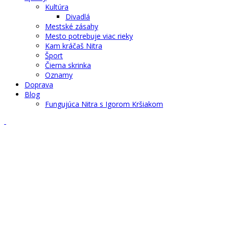
Kultúra
Divadlá
Mestské zásahy
Mesto potrebuje viac rieky
Kam kráčaš Nitra
Šport
Čierna skrinka
Oznamy
Doprava
Blog
Fungujúca Nitra s Igorom Kršiakom