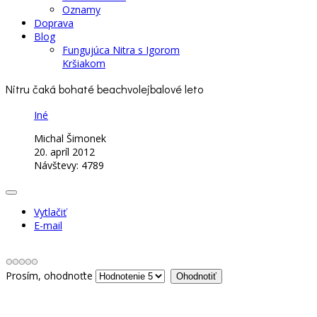
Oznamy
Doprava
Blog
Fungujúca Nitra s Igorom
Kršiakom
Nitru čaká bohaté beachvolejbalové leto
Iné
Michal Šimonek
20. apríl 2012
Návštevy: 4789
Vytlačiť
E-mail
Prosím, ohodnoťte