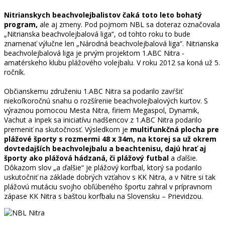
Nitrianskych beachvolejbalistov čaká toto leto bohatý
program,
ale aj zmeny. Pod pojmom NBL sa doteraz označovala
„Nitrianska beachvolejbalová liga“, od tohto roku to bude
znamenať výlučne len „Národná beachvolejbalová liga“. Nitrianska
beachvolejbalová liga je prvým projektom 1.ABC Nitra -
amatérskeho klubu plážového volejbalu. V roku 2012 sa koná už 5.
ročník.
Občianskemu združeniu 1.ABC Nitra sa podarilo zavŕšiť
niekoľkoročnú snahu o rozšírenie beachvolejbalových kurtov. S
výraznou pomocou Mesta Nitra, firiem Megaspol, Dynamik,
Vachut a Inpek sa iniciatívu nadšencov z 1.ABC Nitra podarilo
premeniť na skutočnosť. Výsledkom je
multifunkčná plocha pre
plážové športy s rozmermi 48 x 34m, na ktorej sa už okrem
dovtedajších beachvolejbalu a beachtenisu, dajú hrať aj
športy ako plážová hádzaná, či plážový futbal
a ďalšie.
Dôkazom slov „a ďalšie“ je plážový korfbal, ktorý sa podarilo
uskutočniť na základe dobrých vzťahov s KK Nitra, a v Nitre si tak
plážovú mutáciu svojho obľúbeného športu zahral v prípravnom
zápase KK Nitra s baštou korfbalu na Slovensku – Prievidzou.