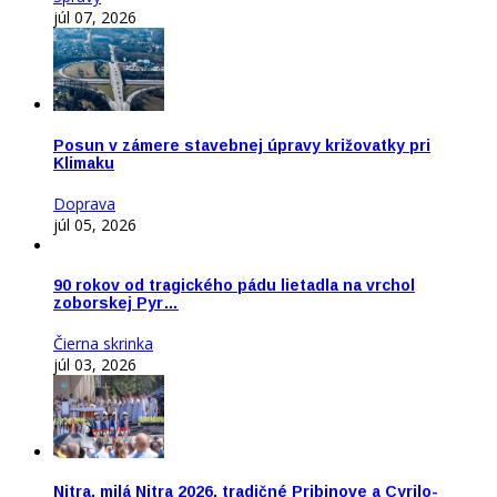
júl 07, 2026
Posun v zámere stavebnej úpravy križovatky pri
Klimaku
Doprava
júl 05, 2026
90 rokov od tragického pádu lietadla na vrchol
zoborskej Pyr…
Čierna skrinka
júl 03, 2026
Nitra, milá Nitra 2026, tradičné Pribinove a Cyrilo-