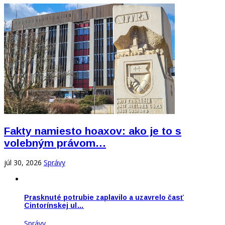
Fakty namiesto hoaxov: ako je to s
volebným právom…
júl 30, 2026
Správy
Prasknuté potrubie zaplavilo a uzavrelo časť
Cintorínskej ul…
Správy