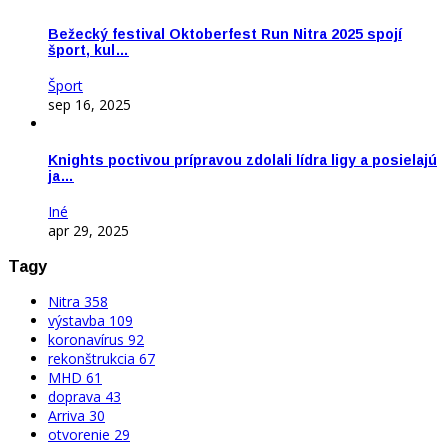
Bežecký festival Oktoberfest Run Nitra 2025 spojí
šport, kul…
Šport
sep 16, 2025
Knights poctivou prípravou zdolali lídra ligy a posielajú
ja…
Iné
apr 29, 2025
Tagy
Nitra
358
výstavba
109
koronavírus
92
rekonštrukcia
67
MHD
61
doprava
43
Arriva
30
otvorenie
29