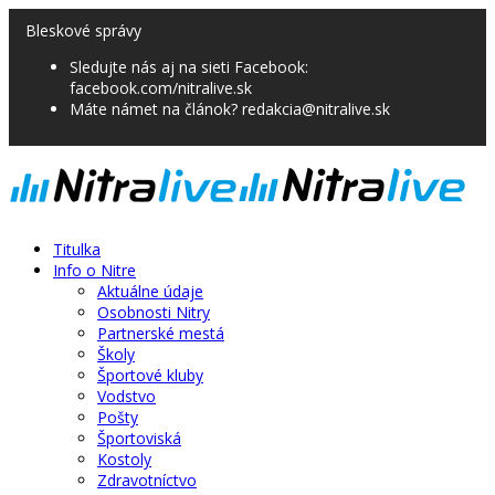
Bleskové správy
Sledujte nás aj na sieti Facebook:
facebook.com/nitralive.sk
Máte námet na článok? redakcia@nitralive.sk
Titulka
Info o Nitre
Aktuálne údaje
Osobnosti Nitry
Partnerské mestá
Školy
Športové kluby
Vodstvo
Pošty
Športoviská
Kostoly
Zdravotníctvo