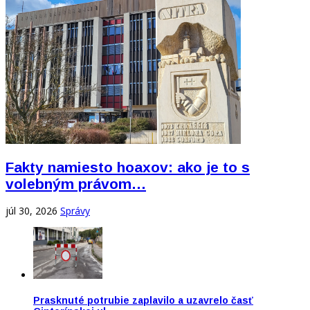
Fakty namiesto hoaxov: ako je to s
volebným právom…
júl 30, 2026
Správy
Prasknuté potrubie zaplavilo a uzavrelo časť