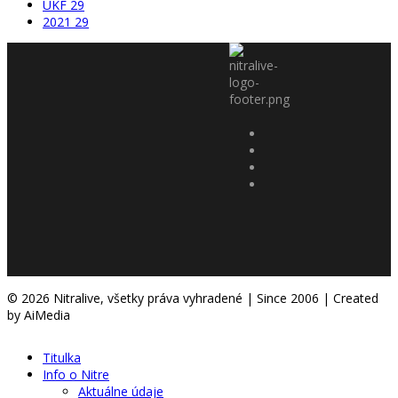
UKF
29
2021
29
© 2026 Nitralive, všetky práva vyhradené | Since 2006 | Created
by AiMedia
Titulka
Info o Nitre
Aktuálne údaje