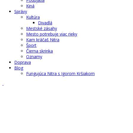
Podujatia
Kiná
Správy
Kultúra
Divadlá
Mestské zásahy
Mesto potrebuje viac rieky
Kam kráčaš Nitra
Šport
Čierna skrinka
Oznamy
Doprava
Blog
Fungujúca Nitra s Igorom Kršiakom