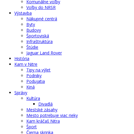
Komunálne voľby
Voľby do NRSR
Výstavba
Nákupné centrá
Byty
Budovy
Športoviská
Infraštruktúra
Štúdie
Jaguar Land Rover
História
Kam v Nitre
Tipy na výlet
Podniky
Podujatia
Kiná
Správy
Kultúra
Divadlá
Mestské zásahy
Mesto potrebuje viac rieky
Kam kráčaš Nitra
Šport
Čierna skrinka