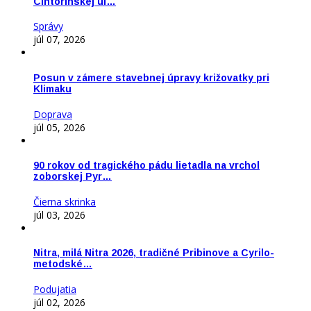
Cintorínskej ul…
Správy
júl 07, 2026
Posun v zámere stavebnej úpravy križovatky pri
Klimaku
Doprava
júl 05, 2026
90 rokov od tragického pádu lietadla na vrchol
zoborskej Pyr…
Čierna skrinka
júl 03, 2026
Nitra, milá Nitra 2026, tradičné Pribinove a Cyrilo-
metodské…
Podujatia
júl 02, 2026