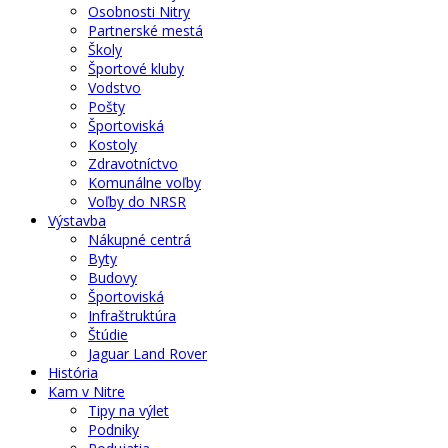
Osobnosti Nitry
Partnerské mestá
Školy
Športové kluby
Vodstvo
Pošty
Športoviská
Kostoly
Zdravotníctvo
Komunálne voľby
Voľby do NRSR
Výstavba
Nákupné centrá
Byty
Budovy
Športoviská
Infraštruktúra
Štúdie
Jaguar Land Rover
História
Kam v Nitre
Tipy na výlet
Podniky