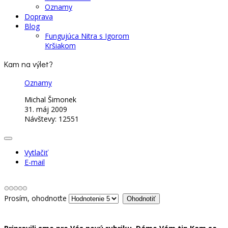
Oznamy
Doprava
Blog
Fungujúca Nitra s Igorom
Kršiakom
Kam na výlet?
Oznamy
Michal Šimonek
31. máj 2009
Návštevy: 12551
Vytlačiť
E-mail
Prosím, ohodnoťte