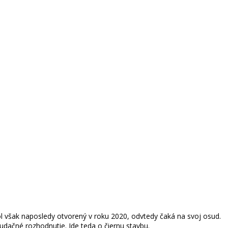
l však naposledy otvorený v roku 2020, odvtedy čaká na svoj osud.
dačné rozhodnutie. Ide teda o čiernu stavbu.