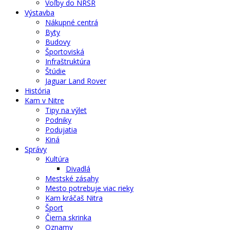
Voľby do NRSR
Výstavba
Nákupné centrá
Byty
Budovy
Športoviská
Infraštruktúra
Štúdie
Jaguar Land Rover
História
Kam v Nitre
Tipy na výlet
Podniky
Podujatia
Kiná
Správy
Kultúra
Divadlá
Mestské zásahy
Mesto potrebuje viac rieky
Kam kráčaš Nitra
Šport
Čierna skrinka
Oznamy