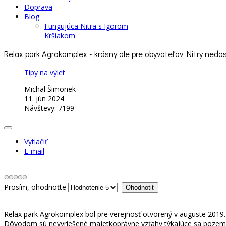
Doprava
Blog
Fungujúca Nitra s Igorom
Kršiakom
Relax park Agrokomplex - krásny ale pre obyvateľov Nitry nedo
Tipy na výlet
Michal Šimonek
11. jún 2024
Návštevy: 7199
Vytlačiť
E-mail
Prosím, ohodnoťte
Relax park Agrokomplex bol pre verejnosť otvorený v auguste 2019.
Dôvodom sú nevyriešené majetkoprávne vzťahy týkajúce sa pozemkov 