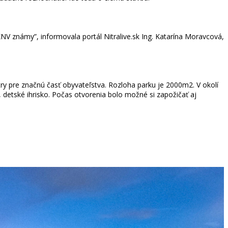
NV známy”, informovala portál Nitralive.sk Ing. Katarína Moravcová,
try pre značnú časť obyvateľstva. Rozloha parku je 2000m2. V okolí
 detské ihrisko. Počas otvorenia bolo možné si zapožičať aj