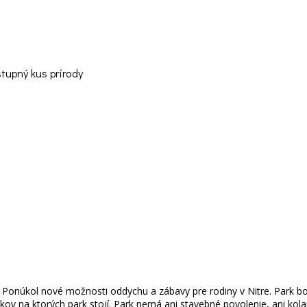
stupný kus prírody
 Ponúkol nové možnosti oddychu a zábavy pre rodiny v Nitre. Park bo
na ktorých park stojí. Park nemá ani stavebné povolenie, ani kolau