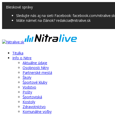
Bleskové správy
Sledujte nás aj na sieti Facebook: facebook.com/nitralive.sk
Máte námet na článok? redakcia@nitralive.sk
Titulka
Info o Nitre
Aktuálne údaje
Osobnosti Nitry
Partnerské mestá
Školy
Športové kluby
Vodstvo
Pošty
Športoviská
Kostoly
Zdravotníctvo
Komunálne voľby