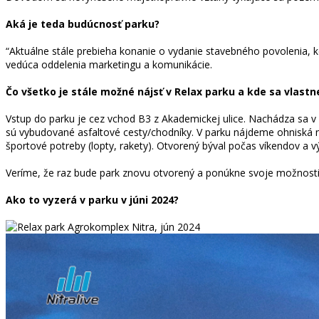
Aká je teda budúcnosť parku?
“Aktuálne stále prebieha konanie o vydanie stavebného povolenia, k
vedúca oddelenia marketingu a komunikácie.
Čo všetko je stále možné nájsť v Relax parku a kde sa vlast
Vstup do parku je cez vchod B3 z Akademickej ulice. Nachádza sa v k
sú vybudované asfaltové cesty/chodníky. V parku nájdeme ohniská na 
športové potreby (lopty, rakety). Otvorený býval počas víkendov a výs
Veríme, že raz bude park znovu otvorený a ponúkne svoje možnosti
Ako to vyzerá v parku v júni 2024?