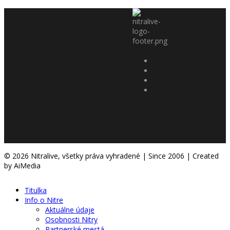
© 2026 Nitralive, všetky práva vyhradené | Since 2006 | Created
by AiMedia
Titulka
Info o Nitre
Aktuálne údaje
Osobnosti Nitry
Partnerské mestá