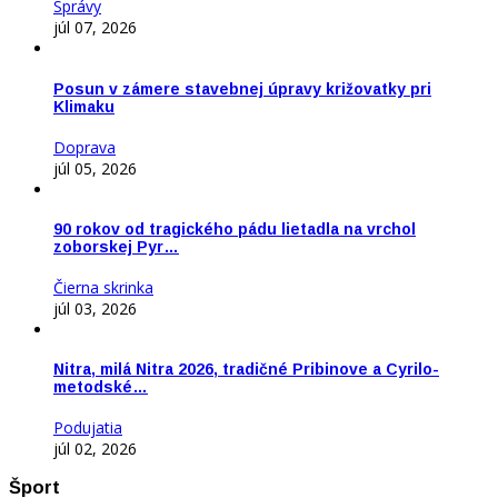
Správy
júl 07, 2026
Posun v zámere stavebnej úpravy križovatky pri
Klimaku
Doprava
júl 05, 2026
90 rokov od tragického pádu lietadla na vrchol
zoborskej Pyr…
Čierna skrinka
júl 03, 2026
Nitra, milá Nitra 2026, tradičné Pribinove a Cyrilo-
metodské…
Podujatia
júl 02, 2026
Šport