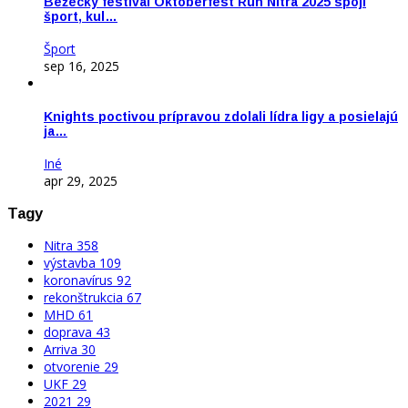
Bežecký festival Oktoberfest Run Nitra 2025 spojí
šport, kul…
Šport
sep 16, 2025
Knights poctivou prípravou zdolali lídra ligy a posielajú
ja…
Iné
apr 29, 2025
Tagy
Nitra
358
výstavba
109
koronavírus
92
rekonštrukcia
67
MHD
61
doprava
43
Arriva
30
otvorenie
29
UKF
29
2021
29