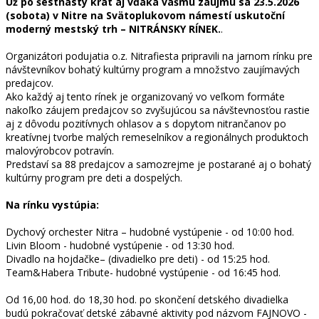
Už po šestnásty krát aj vďaka vášmu záujmu sa 23.5.2026
(sobota) v Nitre na Svätoplukovom námestí uskutoční
moderný mestský trh – NITRÁNSKY RÍNEK.
.
Organizátori podujatia o.z. Nitrafiesta pripravili na jarnom rínku pre
návštevníkov bohatý kultúrny program a množstvo zaujímavých
predajcov.
Ako každý aj tento rínek je organizovaný vo veľkom formáte
nakoľko záujem predajcov so zvyšujúcou sa návštevnosťou rastie
aj z dôvodu pozitívnych ohlasov a s dopytom nitrančanov po
kreatívnej tvorbe malých remeselníkov a regionálnych produktoch
malovýrobcov potravín.
Predstaví sa 88 predajcov a samozrejme je postarané aj o bohatý
kultúrny program pre deti a dospelých.
Na rínku vystúpia:
Dychový orchester Nitra – hudobné vystúpenie - od 10:00 hod.
Livin Bloom - hudobné vystúpenie - od 13:30 hod.
Divadlo na hojdačke– (divadielko pre deti) - od 15:25 hod.
Team&Habera Tribute- hudobné vystúpenie - od 16:45 hod.
Od 16,00 hod. do 18,30 hod. po skončení detského divadielka
budú pokračovať detské zábavné aktivity pod názvom FAJNOVO -