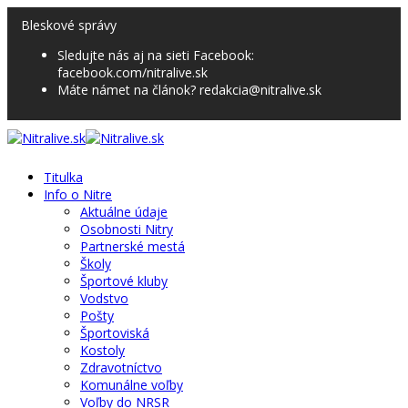
Bleskové správy
Sledujte nás aj na sieti Facebook:
facebook.com/nitralive.sk
Máte námet na článok? redakcia@nitralive.sk
Titulka
Info o Nitre
Aktuálne údaje
Osobnosti Nitry
Partnerské mestá
Školy
Športové kluby
Vodstvo
Pošty
Športoviská
Kostoly
Zdravotníctvo
Komunálne voľby
Voľby do NRSR