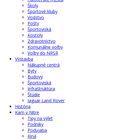
Školy
Športové kluby
Vodstvo
Pošty
Športoviská
Kostoly
Zdravotníctvo
Komunálne voľby
Voľby do NRSR
Výstavba
Nákupné centrá
Byty
Budovy
Športoviská
Infraštruktúra
Štúdie
Jaguar Land Rover
História
Kam v Nitre
Tipy na výlet
Podniky
Podujatia
Kiná