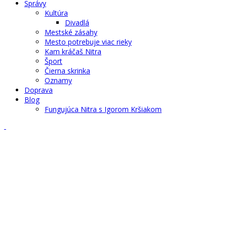
Správy
Kultúra
Divadlá
Mestské zásahy
Mesto potrebuje viac rieky
Kam kráčaš Nitra
Šport
Čierna skrinka
Oznamy
Doprava
Blog
Fungujúca Nitra s Igorom Kršiakom