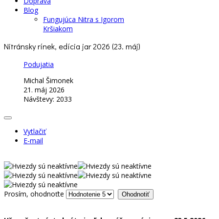
Doprava
Blog
Fungujúca Nitra s Igorom
Kršiakom
Nitránsky rínek, edícia jar 2026 (23. máj)
Podujatia
Michal Šimonek
21. máj 2026
Návštevy: 2033
Vytlačiť
E-mail
Prosím, ohodnoťte