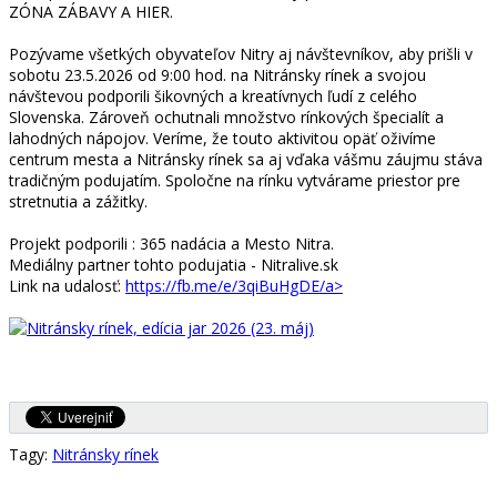
ZÓNA ZÁBAVY A HIER.
Pozývame všetkých obyvateľov Nitry aj návštevníkov, aby prišli v
sobotu 23.5.2026 od 9:00 hod. na Nitránsky rínek a svojou
návštevou podporili šikovných a kreatívnych ľudí z celého
Slovenska. Zároveň ochutnali množstvo rínkových špecialít a
lahodných nápojov. Veríme, že touto aktivitou opäť oživíme
centrum mesta a Nitránsky rínek sa aj vďaka vášmu záujmu stáva
tradičným podujatím. Spoločne na rínku vytvárame priestor pre
stretnutia a zážitky.
Projekt podporili : 365 nadácia a Mesto Nitra.
Mediálny partner tohto podujatia - Nitralive.sk
Link na udalosť:
https://fb.me/e/3qiBuHgDE/a>
Tagy:
Nitránsky rínek