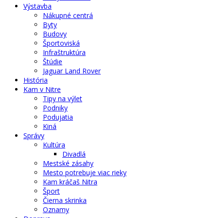
Výstavba
Nákupné centrá
Byty
Budovy
Športoviská
Infraštruktúra
Štúdie
Jaguar Land Rover
História
Kam v Nitre
Tipy na výlet
Podniky
Podujatia
Kiná
Správy
Kultúra
Divadlá
Mestské zásahy
Mesto potrebuje viac rieky
Kam kráčaš Nitra
Šport
Čierna skrinka
Oznamy