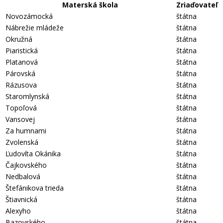
Materská škola
Zriaďovateľ
Novozámocká
štátna
Nábrežie mládeže
štátna
Okružná
štátna
Piaristická
štátna
Platanová
štátna
Párovská
štátna
Rázusova
štátna
Staromlynská
štátna
Topoľová
štátna
Vansovej
štátna
Za humnami
štátna
Zvolenská
štátna
Ľudovíta Okánika
štátna
Čajkovského
štátna
Nedbalová
štátna
Štefánikova trieda
štátna
Štiavnická
štátna
Alexyho
štátna
Bazovského
štátna