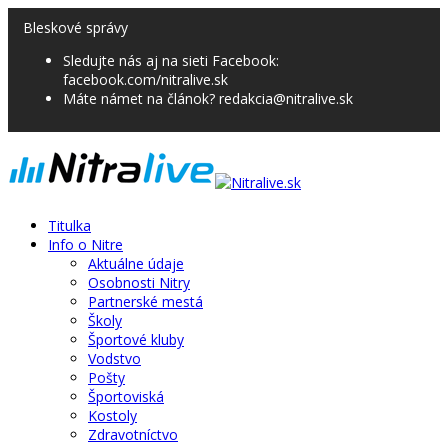
Bleskové správy
Sledujte nás aj na sieti Facebook:
facebook.com/nitralive.sk
Máte námet na článok? redakcia@nitralive.sk
Titulka
Info o Nitre
Aktuálne údaje
Osobnosti Nitry
Partnerské mestá
Školy
Športové kluby
Vodstvo
Pošty
Športoviská
Kostoly
Zdravotníctvo