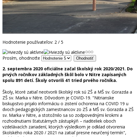
Hodnotenie používateľov:
2
/
5
Prosím, ohodnoťte
2. septembra 2020 oficiálne začal školský rok 2020/2021. Do
prvých ročníkov základných škôl bolo v Nitre zapísaných
spolu 891 detí. Školy otvorili 41 tried prvého ročníka.
Školy, ktoré zatiaľ neotvorili školský rok sú ZŠ a MŠ sv. Gorazda a
ZŠ sv. Marka v Nitre. Dôvodom je COVID-19. "Nitrianske
biskupstvo prijalo informáciu o zistení ochorenia na COVID 19 u
dvoch pedagogických zamestnancov zo ZŠ a MŠ sv. Gorazda a ZŠ
sv. Marka v Nitre, a stotožnilo sa so zodpovednými krokmi a
rozhodnutiami štatutárnych zástupkýň – riaditeliek oboch
vzdelávacích zariadení, ktorých výsledkom je odklad otvorenia
školského roka 2020 / 2021 na zatiaľ presne neurčený termín",