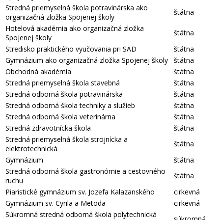
Stredná priemyselná škola potravinárska ako
štátna
organizačná zložka Spojenej školy
Hotelová akadémia ako organizačná zložka
štátna
Spojenej školy
Stredisko praktického vyučovania pri SAD
štátna
Gymnázium ako organizačná zložka Spojenej školy
štátna
Obchodná akadémia
štátna
Stredná priemyselná škola stavebná
štátna
Stredná odborná škola potravinárska
štátna
Stredná odborná škola techniky a služieb
štátna
Stredná odborná škola veterinárna
štátna
Stredná zdravotnícka škola
štátna
Stredná priemyselná škola strojnícka a
štátna
elektrotechnická
Gymnázium
štátna
Stredná odborná škola gastronómie a cestovného
štátna
ruchu
Piaristické gymnázium sv. Jozefa Kalazanského
cirkevná
Gymnázium sv. Cyrila a Metoda
cirkevná
Súkromná stredná odborná škola polytechnická
súkromná