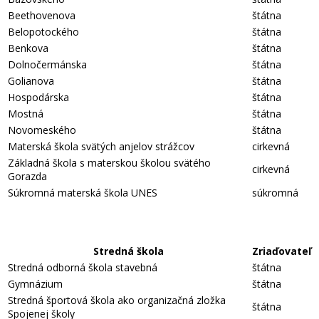
Beethovenova
štátna
Belopotockého
štátna
Benkova
štátna
Dolnočermánska
štátna
Golianova
štátna
Hospodárska
štátna
Mostná
štátna
Novomeského
štátna
Materská škola svätých anjelov strážcov
cirkevná
Základná škola s materskou školou svätého
cirkevná
Gorazda
Súkromná materská škola UNES
súkromná
Stredná škola
Zriaďovateľ
Stredná odborná škola stavebná
štátna
Gymnázium
štátna
Stredná športová škola ako organizačná zložka
štátna
Spojenej školy