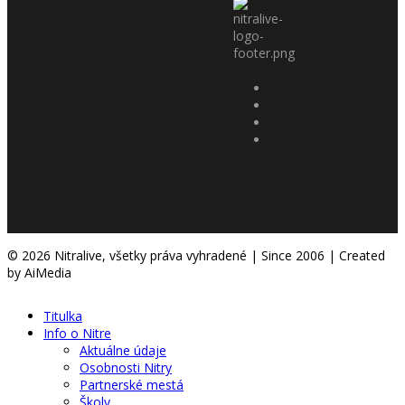
© 2026 Nitralive, všetky práva vyhradené | Since 2006 | Created
by AiMedia
Titulka
Info o Nitre
Aktuálne údaje
Osobnosti Nitry
Partnerské mestá
Školy