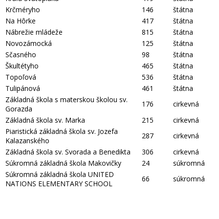
Krčméryho
146
štátna
Na Hôrke
417
štátna
Nábrežie mládeže
815
štátna
Novozámocká
125
štátna
Sčasného
98
štátna
Škultétyho
465
štátna
Topoľová
536
štátna
Tulipánová
461
štátna
Základná škola s materskou školou sv.
176
cirkevná
Gorazda
Základná škola sv. Marka
215
cirkevná
Piaristická základná škola sv. Jozefa
287
cirkevná
Kalazanského
Základná škola sv. Svorada a Benedikta
306
cirkevná
Súkromná základná škola Makovičky
24
súkromná
Súkromná základná škola UNITED
66
súkromná
NATIONS ELEMENTARY SCHOOL