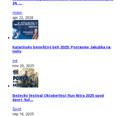
24. …
Hokej
apr 22, 2026
Katarínsky benefičný beh 2025: Postavme Jakubka na
nohy
Iné
nov 20, 2025
Bežecký festival Oktoberfest Run Nitra 2025 spojí
šport, kul…
Šport
sep 16, 2025