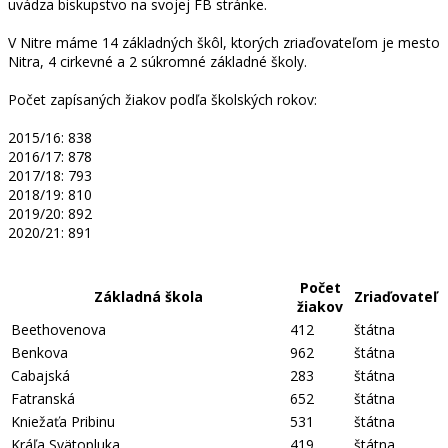
uvádza biskupstvo na svojej FB stránke.
V Nitre máme 14 základných škôl, ktorých zriaďovateľom je mesto
Nitra, 4 cirkevné a 2 súkromné základné školy.
Počet zapísaných žiakov podľa školských rokov:
2015/16: 838
2016/17: 878
2017/18: 793
2018/19: 810
2019/20: 892
2020/21: 891
Počet
Základná škola
Zriaďovateľ
žiakov
Beethovenova
412
štátna
Benkova
962
štátna
Cabajská
283
štátna
Fatranská
652
štátna
Kniežaťa Pribinu
531
štátna
Kráľa Svätopluka
419
štátna