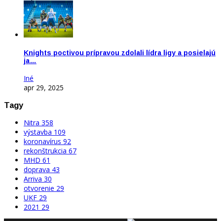
Knights poctivou prípravou zdolali lídra ligy a posielajú
ja…
Iné
apr 29, 2025
Tagy
Nitra
358
výstavba
109
koronavírus
92
rekonštrukcia
67
MHD
61
doprava
43
Arriva
30
otvorenie
29
UKF
29
2021
29