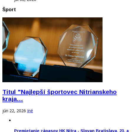
Šport
Titul "Najlepší športovec Nitrianskeho
kraja…
jún 22, 2026
Iné
Premietanie zápasov HK Nitra - Slovan Bratislava, 23. a