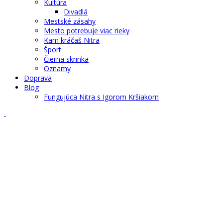
Kultúra
Divadlá
Mestské zásahy
Mesto potrebuje viac rieky
Kam kráčaš Nitra
Šport
Čierna skrinka
Oznamy
Doprava
Blog
Fungujúca Nitra s Igorom Kršiakom