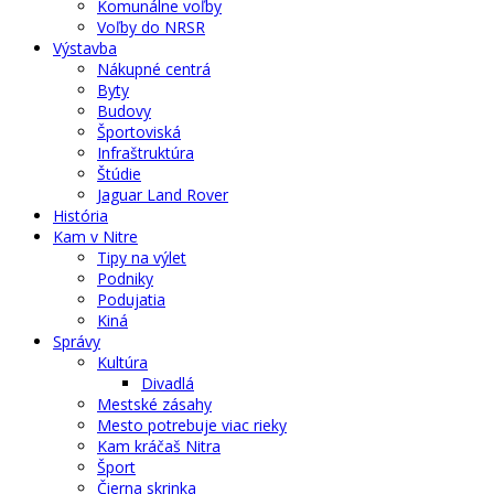
Komunálne voľby
Voľby do NRSR
Výstavba
Nákupné centrá
Byty
Budovy
Športoviská
Infraštruktúra
Štúdie
Jaguar Land Rover
História
Kam v Nitre
Tipy na výlet
Podniky
Podujatia
Kiná
Správy
Kultúra
Divadlá
Mestské zásahy
Mesto potrebuje viac rieky
Kam kráčaš Nitra
Šport
Čierna skrinka