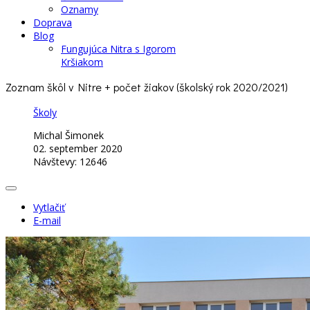
Oznamy
Doprava
Blog
Fungujúca Nitra s Igorom
Kršiakom
Zoznam škôl v Nitre + počet žiakov (školský rok 2020/2021)
Školy
Michal Šimonek
02. september 2020
Návštevy: 12646
Vytlačiť
E-mail