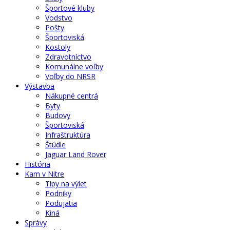
Športové kluby
Vodstvo
Pošty
Športoviská
Kostoly
Zdravotníctvo
Komunálne voľby
Voľby do NRSR
Výstavba
Nákupné centrá
Byty
Budovy
Športoviská
Infraštruktúra
Štúdie
Jaguar Land Rover
História
Kam v Nitre
Tipy na výlet
Podniky
Podujatia
Kiná
Správy