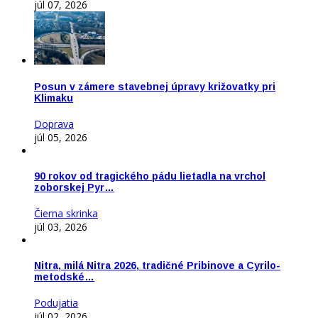
júl 07, 2026
Posun v zámere stavebnej úpravy križovatky pri
Klimaku
Doprava
júl 05, 2026
90 rokov od tragického pádu lietadla na vrchol
zoborskej Pyr…
Čierna skrinka
júl 03, 2026
Nitra, milá Nitra 2026, tradičné Pribinove a Cyrilo-
metodské…
Podujatia
júl 02, 2026