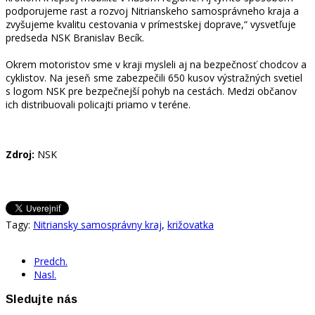
podporujeme rast a rozvoj Nitrianskeho samosprávneho kraja a
zvyšujeme kvalitu cestovania v prímestskej doprave,“ vysvetľuje
predseda NSK Branislav Becík.
Okrem motoristov sme v kraji mysleli aj na bezpečnosť chodcov a
cyklistov. Na jeseň sme zabezpečili 650 kusov výstražných svetiel
s logom NSK pre bezpečnejší pohyb na cestách. Medzi občanov
ich distribuovali policajti priamo v teréne.
Zdroj:
NSK
Tagy:
Nitriansky samosprávny kraj
,
križovatka
Predch.
Nasl.
Sledujte nás