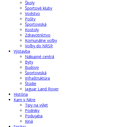
Školy
Športové kluby
Vodstvo
Pošty
Športoviská
Kostoly
Zdravotníctvo
Komunálne voľby
Voľby do NRSR
Výstavba
Nákupné centrá
Byty
Budovy
Športoviská
Infraštruktúra
Štúdie
Jaguar Land Rover
História
Kam v Nitre
Tipy na výlet
Podniky
Podujatia
Kiná
Správy