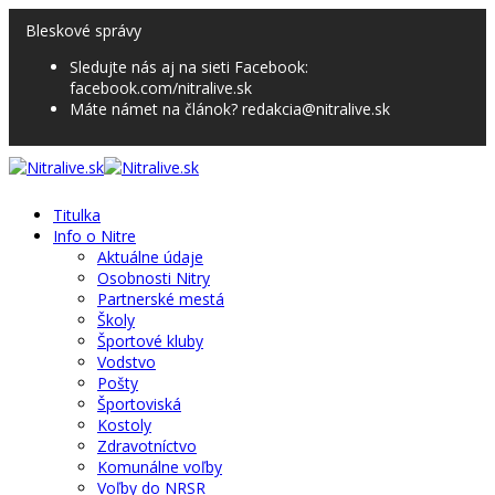
Bleskové správy
Sledujte nás aj na sieti Facebook:
facebook.com/nitralive.sk
Máte námet na článok? redakcia@nitralive.sk
Titulka
Info o Nitre
Aktuálne údaje
Osobnosti Nitry
Partnerské mestá
Školy
Športové kluby
Vodstvo
Pošty
Športoviská
Kostoly
Zdravotníctvo
Komunálne voľby
Voľby do NRSR