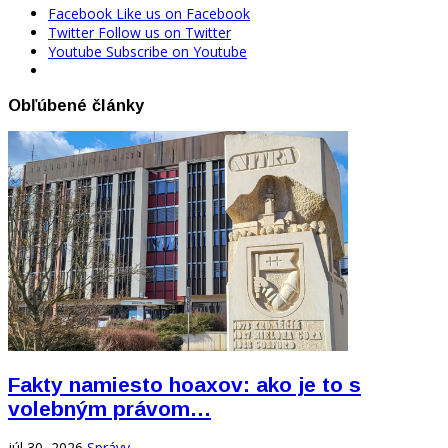
Facebook
Like us on Facebook
Twitter
Follow us on Twitter
Youtube
Subscribe on Youtube
Obľúbené články
Fakty namiesto hoaxov: ako je to s
volebným právom…
júl 30, 2026
Správy