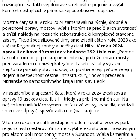
rozširujúcej sa taktovej doprave sa zlepšilo spojenie a zvýšil
komfort cestujúcich v prímestskej autobusovej doprave.
Mostné čaty sa aj v roku 2024 zameriavali na rýchle, drobné a
povrchové opravy mostov, vďaka ktorým sa predĺžila ich životnosť
a znížili náklady na rozsiahle rekonštrukcie či komplexné stavebné
zásahy. Tieto špecializované tímy sme zriadili ešte v roku 2023 ako
súčasť Regionálnej správy a údržby ciest Nitra.
V roku 2024
opravili celkovo 19 mostov v hodnote 392-tisíc eur.
„Pomoc
takouto formou je pre kraj neoceniteľná, pretože chráni mosty
pred zaradením do nižšej kategórie. Takéto zásahy výrazne
zlepšujú aj vizuálny stav mostov, čo pozitívne ovplyvňuje verejný
dojem a bezpečnosť cestnej infraštruktúry,“ hovorí predseda
Nitrianskeho samosprávneho kraja Branislav Becík.
V nasadení bola aj cestná čata, ktorá v roku 2024 zrealizovala
opravy 19 úsekov ciest II. a III. triedy za približne milión eur. Na
našich komunikáciách vymenili asfaltové vrstvy, zvodidlá, osádzali
smerové stĺpiky či spevňovali a dosýpali krajnice.
V tomto roku sme stihli postupne modernizovať aj vozový park
regionálnych cestárov, čím sme zvýšili efektivitu prác. Inovatívnym
projektom bol i monitoring mosta v Šuranoch. Vďaka kamerám a