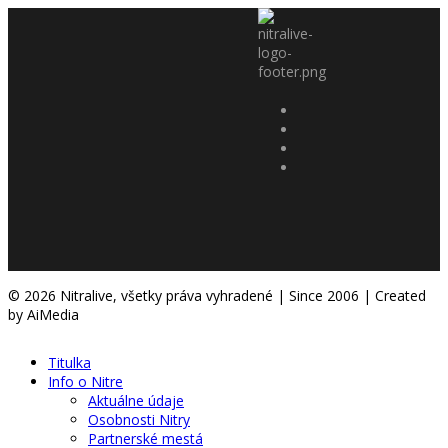
© 2026 Nitralive, všetky práva vyhradené | Since 2006 | Created
by AiMedia
Titulka
Info o Nitre
Aktuálne údaje
Osobnosti Nitry
Partnerské mestá