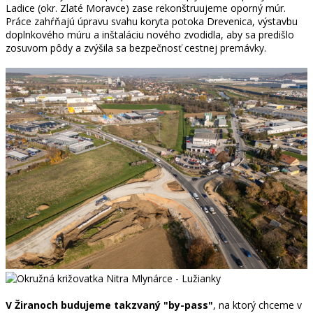
Ladice (okr. Zlaté Moravce) zase rekonštruujeme oporný múr.
Práce zahŕňajú úpravu svahu koryta potoka Drevenica, výstavbu
doplnkového múru a inštaláciu nového zvodidla, aby sa predišlo
zosuvom pôdy a zvýšila sa bezpečnosť cestnej premávky.
V Žiranoch budujeme takzvaný "by-pass"
, na ktorý chceme v