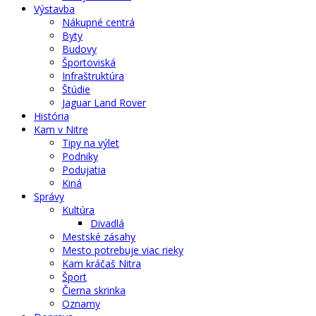
Výstavba
Nákupné centrá
Byty
Budovy
Športoviská
Infraštruktúra
Štúdie
Jaguar Land Rover
História
Kam v Nitre
Tipy na výlet
Podniky
Podujatia
Kiná
Správy
Kultúra
Divadlá
Mestské zásahy
Mesto potrebuje viac rieky
Kam kráčaš Nitra
Šport
Čierna skrinka
Oznamy