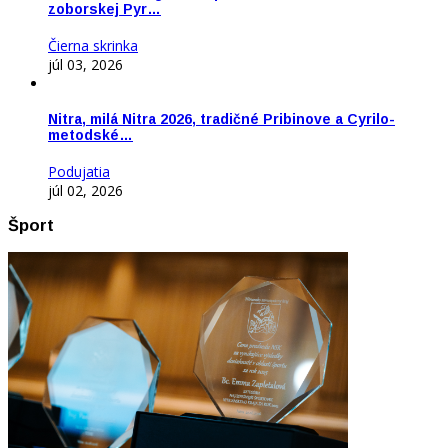
zoborskej Pyr…
Čierna skrinka
júl 03, 2026
Nitra, milá Nitra 2026, tradičné Pribinove a Cyrilo-
metodské…
Podujatia
júl 02, 2026
Šport