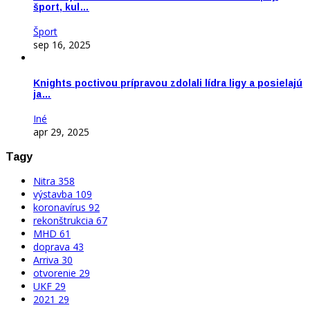
šport, kul…
Šport
sep 16, 2025
Knights poctivou prípravou zdolali lídra ligy a posielajú
ja…
Iné
apr 29, 2025
Tagy
Nitra
358
výstavba
109
koronavírus
92
rekonštrukcia
67
MHD
61
doprava
43
Arriva
30
otvorenie
29
UKF
29
2021
29