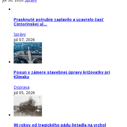
Prasknuté potrubie zaplavilo a uzavrelo časť
Cintorínskej ul…
Správy
júl 07, 2026
Posun v zámere stavebnej úpravy križovatky pri
Klimaku
Doprava
júl 05, 2026
90 rokov od tragického pádu lietadla na vrchol