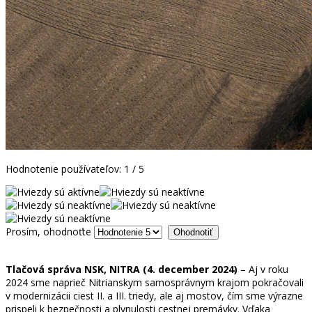
Hodnotenie používateľov:
1
/
5
Prosím, ohodnoťte
Tlačová správa NSK, NITRA (4. december 2024)
– Aj v roku
2024 sme naprieč Nitrianskym samosprávnym krajom pokračovali
v modernizácii ciest II. a III. triedy, ale aj mostov, čím sme výrazne
prispeli k bezpečnosti a plynulosti cestnej premávky. Vďaka