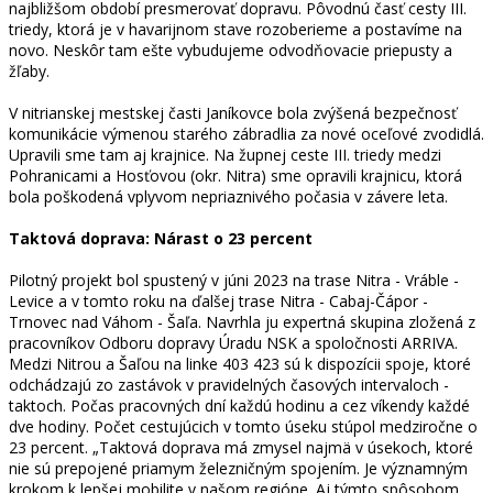
najbližšom období presmerovať dopravu. Pôvodnú časť cesty III.
triedy, ktorá je v havarijnom stave rozoberieme a postavíme na
novo. Neskôr tam ešte vybudujeme odvodňovacie priepusty a
žľaby.
V nitrianskej mestskej časti Janíkovce bola zvýšená bezpečnosť
komunikácie výmenou starého zábradlia za nové oceľové zvodidlá.
Upravili sme tam aj krajnice. Na župnej ceste III. triedy medzi
Pohranicami a Hosťovou (okr. Nitra) sme opravili krajnicu, ktorá
bola poškodená vplyvom nepriaznivého počasia v závere leta.
Taktová doprava: Nárast o 23 percent
Pilotný projekt bol spustený v júni 2023 na trase Nitra - Vráble -
Levice a v tomto roku na ďalšej trase Nitra - Cabaj-Čápor -
Trnovec nad Váhom - Šaľa. Navrhla ju expertná skupina zložená z
pracovníkov Odboru dopravy Úradu NSK a spoločnosti ARRIVA.
Medzi Nitrou a Šaľou na linke 403 423 sú k dispozícii spoje, ktoré
odchádzajú zo zastávok v pravidelných časových intervaloch -
taktoch. Počas pracovných dní každú hodinu a cez víkendy každé
dve hodiny. Počet cestujúcich v tomto úseku stúpol medziročne o
23 percent. „Taktová doprava má zmysel najmä v úsekoch, ktoré
nie sú prepojené priamym železničným spojením. Je významným
krokom k lepšej mobilite v našom regióne. Aj týmto spôsobom