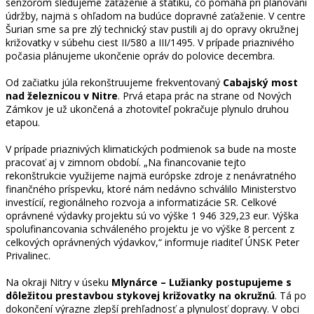
senzorom sledujeme zaťaženie a statiku, čo pomáha pri plánovaní
údržby, najmä s ohľadom na budúce dopravné zaťaženie. V centre
Šurian sme sa pre zlý technický stav pustili aj do opravy okružnej
križovatky v súbehu ciest II/580 a III/1495. V prípade priaznivého
počasia plánujeme ukončenie opráv do polovice decembra.
Od začiatku júla rekonštruujeme frekventovaný
Cabajský most
nad železnicou v Nitre
. Prvá etapa prác na strane od Nových
Zámkov je už ukončená a zhotoviteľ pokračuje plynulo druhou
etapou.
V prípade priaznivých klimatických podmienok sa bude na moste
pracovať aj v zimnom období. „Na financovanie tejto
rekonštrukcie využijeme najmä európske zdroje z nenávratného
finančného príspevku, ktoré nám nedávno schválilo Ministerstvo
investícií, regionálneho rozvoja a informatizácie SR. Celkové
oprávnené výdavky projektu sú vo výške 1 946 329,23 eur. Výška
spolufinancovania schváleného projektu je vo výške 8 percent z
celkových oprávnených výdavkov,“ informuje riaditeľ ÚNSK Peter
Privalinec.
Na okraji Nitry v úseku
Mlynárce – Lužianky postupujeme s
dôležitou prestavbou stykovej križovatky na okružnú
. Tá po
dokončení výrazne zlepší prehľadnosť a plynulosť dopravy. V obci