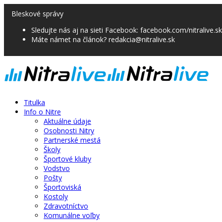
Bleskové správy
Sledujte nás aj na sieti Facebook: facebook.com/nitralive.sk
Máte námet na článok? redakcia@nitralive.sk
Titulka
Info o Nitre
Aktuálne údaje
Osobnosti Nitry
Partnerské mestá
Školy
Športové kluby
Vodstvo
Pošty
Športoviská
Kostoly
Zdravotníctvo
Komunálne voľby