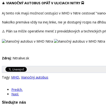
🎄
VIANOČNÝ AUTOBUS OPÄŤ V ULICIACH NITRY 🚍
Aj tento rok majú možnosť cestujúci v MHD v Nitre cestovať "viano
Nakoľko premáva vždy na inej linke, nie je dostupný rozpis na dlhš
⚠️ Plán sa môže operatívne meniť z prevádzkových a technických prí
Zdroj:
Nitralive.sk
Tagy:
MHD
,
Vianočný autobus
Predch.
Nasl.
Sledujte nás