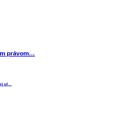
bným právom…
ej ul…