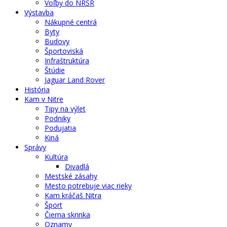
Voľby do NRSR
Výstavba
Nákupné centrá
Byty
Budovy
Športoviská
Infraštruktúra
Štúdie
Jaguar Land Rover
História
Kam v Nitre
Tipy na výlet
Podniky
Podujatia
Kiná
Správy
Kultúra
Divadlá
Mestské zásahy
Mesto potrebuje viac rieky
Kam kráčaš Nitra
Šport
Čierna skrinka
Oznamy