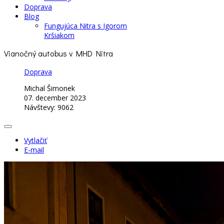
Doprava
Blog
Fungujúca Nitra s Igorom
Kršiakom
Vianočný autobus v MHD Nitra
Doprava
Michal Šimonek
07. december 2023
Návštevy: 9062
Vytlačiť
E-mail