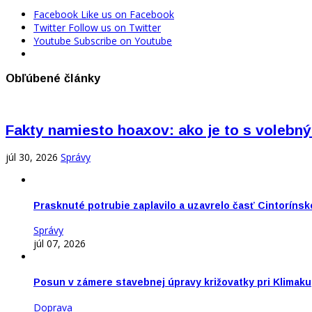
Facebook
Like us on Facebook
Twitter
Follow us on Twitter
Youtube
Subscribe on Youtube
Obľúbené články
Fakty namiesto hoaxov: ako je to s vole
júl 30, 2026
Správy
Prasknuté potrubie zaplavilo a uzavrelo časť Cintorínsk
Správy
júl 07, 2026
Posun v zámere stavebnej úpravy križovatky pri Klimaku
Doprava