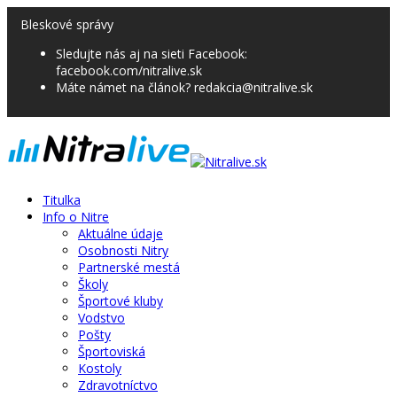
Bleskové správy
Sledujte nás aj na sieti Facebook:
facebook.com/nitralive.sk
Máte námet na článok? redakcia@nitralive.sk
Titulka
Info o Nitre
Aktuálne údaje
Osobnosti Nitry
Partnerské mestá
Školy
Športové kluby
Vodstvo
Pošty
Športoviská
Kostoly
Zdravotníctvo