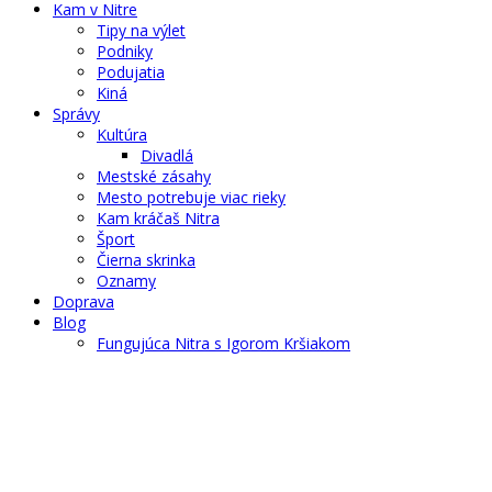
Kam v Nitre
Tipy na výlet
Podniky
Podujatia
Kiná
Správy
Kultúra
Divadlá
Mestské zásahy
Mesto potrebuje viac rieky
Kam kráčaš Nitra
Šport
Čierna skrinka
Oznamy
Doprava
Blog
Fungujúca Nitra s Igorom Kršiakom