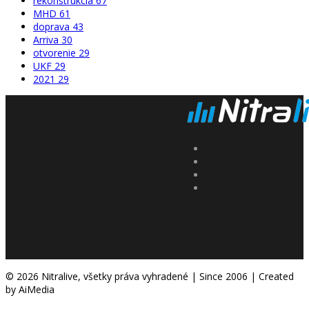
rekonštrukcia
67
MHD
61
doprava
43
Arriva
30
otvorenie
29
UKF
29
2021
29
© 2026 Nitralive, všetky práva vyhradené | Since 2006 | Created
by AiMedia