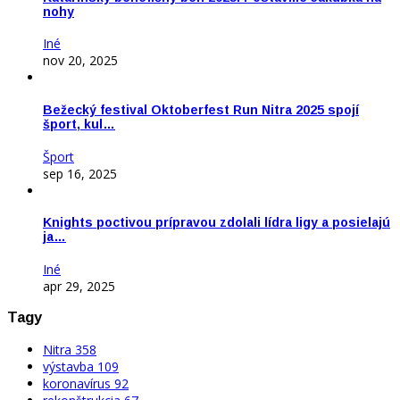
nohy
Iné
nov 20, 2025
Bežecký festival Oktoberfest Run Nitra 2025 spojí
šport, kul…
Šport
sep 16, 2025
Knights poctivou prípravou zdolali lídra ligy a posielajú
ja…
Iné
apr 29, 2025
Tagy
Nitra
358
výstavba
109
koronavírus
92