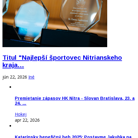
Titul "Najlepší športovec Nitrianskeho
kraja…
jún 22, 2026
Iné
Premietanie zápasov HK Nitra - Slovan Bratislava, 23. a
24. …
Hokej
apr 22, 2026
Katarínsky benefičný beh 2025: Postavme Jakubka na