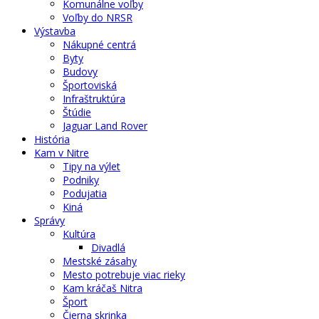
Komunálne voľby
Voľby do NRSR
Výstavba
Nákupné centrá
Byty
Budovy
Športoviská
Infraštruktúra
Štúdie
Jaguar Land Rover
História
Kam v Nitre
Tipy na výlet
Podniky
Podujatia
Kiná
Správy
Kultúra
Divadlá
Mestské zásahy
Mesto potrebuje viac rieky
Kam kráčaš Nitra
Šport
Čierna skrinka