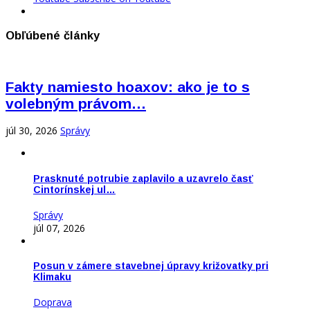
Obľúbené články
Fakty namiesto hoaxov: ako je to s
volebným právom…
júl 30, 2026
Správy
Prasknuté potrubie zaplavilo a uzavrelo časť
Cintorínskej ul…
Správy
júl 07, 2026
Posun v zámere stavebnej úpravy križovatky pri
Klimaku
Doprava