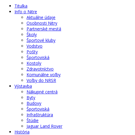
Titulka
Info o Nitre
Aktuálne údaje
Osobnosti Nitry
Partnerské mestá
Školy
Športové kluby
Vodstvo
Pošty
Športoviská
Kostoly
Zdravotníctvo
Komunálne voľby
Voľby do NRSR
Výstavba
Nákupné centrá
Byty
Budovy
Športoviská
Infraštruktúra
Štúdie
Jaguar Land Rover
História