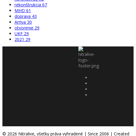
rekonštrukcia
67
MHD
61
doprava
43
Arriva
30
otvorenie
29
UKF
29
2021
29
© 2026 Nitralive, všetky práva vyhradené | Since 2006 | Created