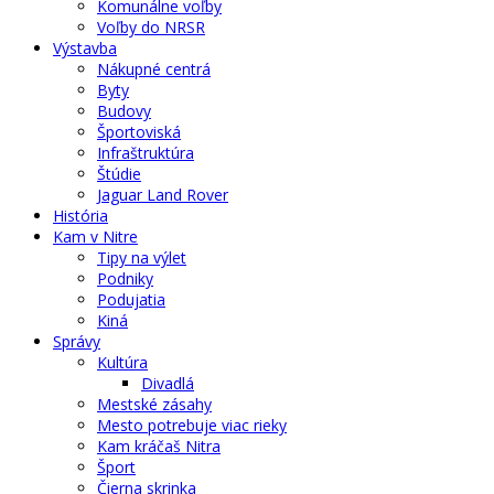
Komunálne voľby
Voľby do NRSR
Výstavba
Nákupné centrá
Byty
Budovy
Športoviská
Infraštruktúra
Štúdie
Jaguar Land Rover
História
Kam v Nitre
Tipy na výlet
Podniky
Podujatia
Kiná
Správy
Kultúra
Divadlá
Mestské zásahy
Mesto potrebuje viac rieky
Kam kráčaš Nitra
Šport
Čierna skrinka