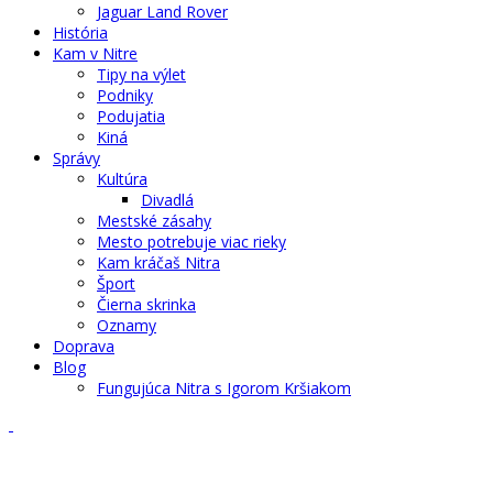
Jaguar Land Rover
História
Kam v Nitre
Tipy na výlet
Podniky
Podujatia
Kiná
Správy
Kultúra
Divadlá
Mestské zásahy
Mesto potrebuje viac rieky
Kam kráčaš Nitra
Šport
Čierna skrinka
Oznamy
Doprava
Blog
Fungujúca Nitra s Igorom Kršiakom