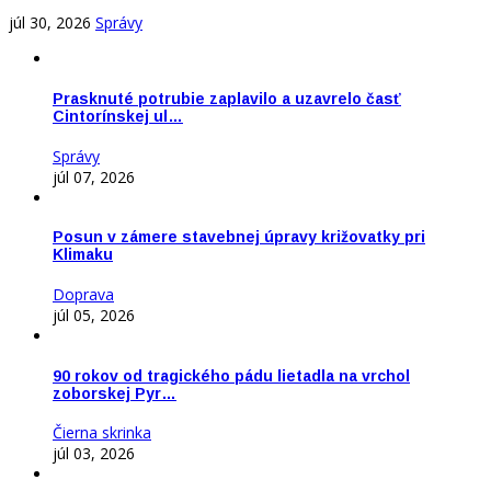
júl 30, 2026
Správy
Prasknuté potrubie zaplavilo a uzavrelo časť
Cintorínskej ul…
Správy
júl 07, 2026
Posun v zámere stavebnej úpravy križovatky pri
Klimaku
Doprava
júl 05, 2026
90 rokov od tragického pádu lietadla na vrchol
zoborskej Pyr…
Čierna skrinka
júl 03, 2026