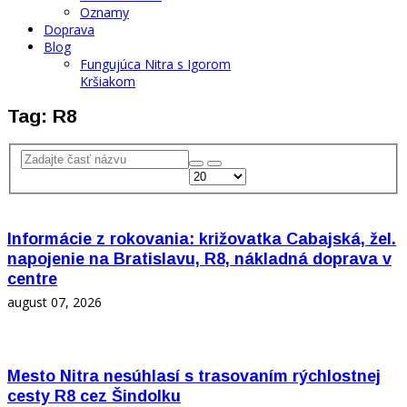
Oznamy
Doprava
Blog
Fungujúca Nitra s Igorom
Kršiakom
Tag: R8
Informácie z rokovania: križovatka Cabajská, žel.
napojenie na Bratislavu, R8, nákladná doprava v
centre
august 07, 2026
Mesto Nitra nesúhlasí s trasovaním rýchlostnej
cesty R8 cez Šindolku