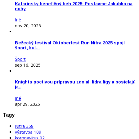
Katarínsky benefičný beh 2025: Postavme Jakubka na
nohy
Iné
nov 20, 2025
Bežecký festival Oktoberfest Run Nitra 2025 spojí
šport, kul…
Šport
sep 16, 2025
Knights poctivou prípravou zdolali lídra ligy a posielajú
ja…
Iné
apr 29, 2025
Tagy
Nitra
358
výstavba
109
koronavírus
92