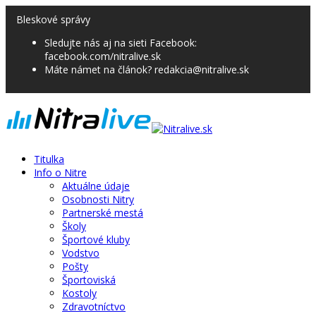
Bleskové správy
Sledujte nás aj na sieti Facebook:
facebook.com/nitralive.sk
Máte námet na článok? redakcia@nitralive.sk
Titulka
Info o Nitre
Aktuálne údaje
Osobnosti Nitry
Partnerské mestá
Školy
Športové kluby
Vodstvo
Pošty
Športoviská
Kostoly
Zdravotníctvo