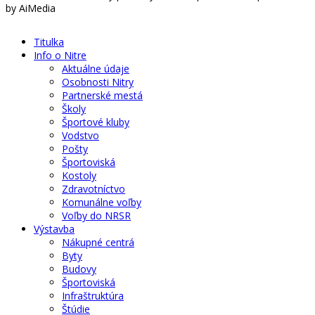
by AiMedia
Titulka
Info o Nitre
Aktuálne údaje
Osobnosti Nitry
Partnerské mestá
Školy
Športové kluby
Vodstvo
Pošty
Športoviská
Kostoly
Zdravotníctvo
Komunálne voľby
Voľby do NRSR
Výstavba
Nákupné centrá
Byty
Budovy
Športoviská
Infraštruktúra
Štúdie