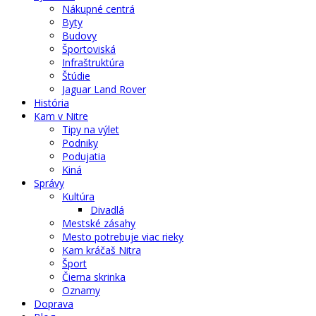
Nákupné centrá
Byty
Budovy
Športoviská
Infraštruktúra
Štúdie
Jaguar Land Rover
História
Kam v Nitre
Tipy na výlet
Podniky
Podujatia
Kiná
Správy
Kultúra
Divadlá
Mestské zásahy
Mesto potrebuje viac rieky
Kam kráčaš Nitra
Šport
Čierna skrinka
Oznamy
Doprava