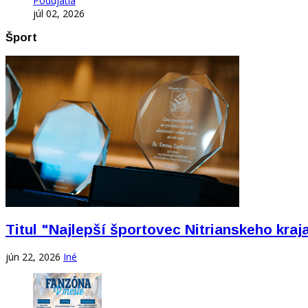
Podujatia
júl 02, 2026
Šport
Titul "Najlepší športovec Nitrianskeho kra
jún 22, 2026
Iné