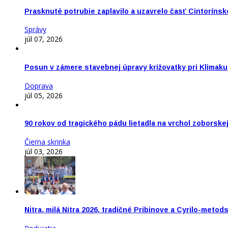
Prasknuté potrubie zaplavilo a uzavrelo časť Cintorínsk
Správy
júl 07, 2026
Posun v zámere stavebnej úpravy križovatky pri Klimaku
Doprava
júl 05, 2026
90 rokov od tragického pádu lietadla na vrchol zoborske
Čierna skrinka
júl 03, 2026
Nitra, milá Nitra 2026, tradičné Pribinove a Cyrilo-meto