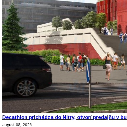
Decathlon prichádza do Nitry, otvorí predajňu v b
august 08, 2026