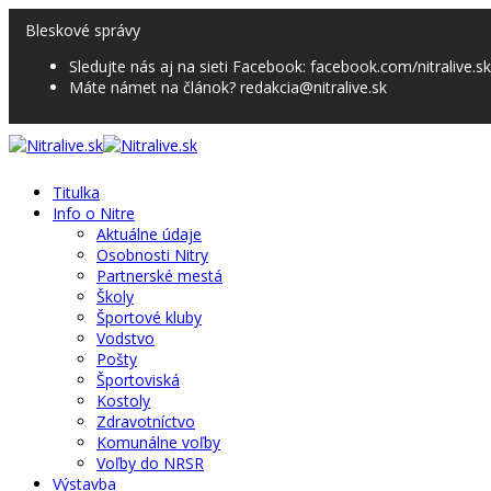
Bleskové správy
Sledujte nás aj na sieti Facebook: facebook.com/nitralive.sk
Máte námet na článok? redakcia@nitralive.sk
Titulka
Info o Nitre
Aktuálne údaje
Osobnosti Nitry
Partnerské mestá
Školy
Športové kluby
Vodstvo
Pošty
Športoviská
Kostoly
Zdravotníctvo
Komunálne voľby
Voľby do NRSR
Výstavba