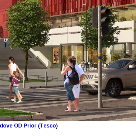
udove OD Prior (Tesco)