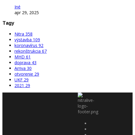
Iné
apr 29, 2025
Tagy
Nitra
358
výstavba
109
koronavírus
92
rekonštrukcia
67
MHD
61
doprava
43
Arriva
30
otvorenie
29
UKF
29
2021
29