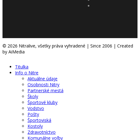
© 2026 Nitralive, všetky práva vyhradené | Since 2006 | Created
by AiMedia
Titulka
Info o Nitre
Aktuálne údaje
Osobnosti Nitry
Partnerské mestá
Školy
Športové kluby
Vodstvo
Pošty
Športoviská
Kostoly
Zdravotníctvo
Komunálne voľby