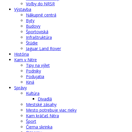
Voľby do NRSR
Výstavba
Nákupné centrá
Byty
Budovy
Športoviská
Infraštruktúra
Štúdie
Jaguar Land Rover
História
Kam v Nitre
Tipy na výlet
Podniky
Podujatia
Kiná
Správy
Kultúra
Divadlá
Mestské zásahy
Mesto potrebuje viac rieky
Kam kráčaš Nitra
Šport
Čierna skrinka