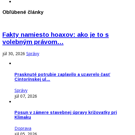
Obľúbené články
Fakty namiesto hoaxov: ako je to s
volebným právom…
júl 30, 2026
Správy
Prasknuté potrubie zaplavilo a uzavrelo časť
Cintorínskej ul…
Správy
júl 07, 2026
Posun v zámere stavebnej úpravy križovatky pri
Klimaku
Doprava
júl 05, 2026