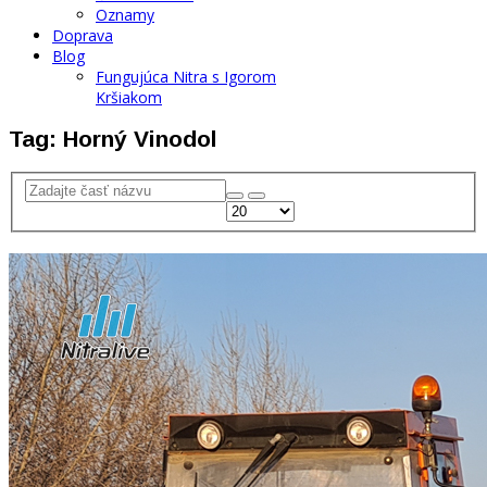
Oznamy
Doprava
Blog
Fungujúca Nitra s Igorom
Kršiakom
Tag: Horný Vinodol