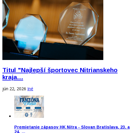
Titul "Najlepší športovec Nitrianskeho
kraja…
jún 22, 2026
Iné
Premietanie zápasov HK Nitra - Slovan Bratislava, 23. a
24. …