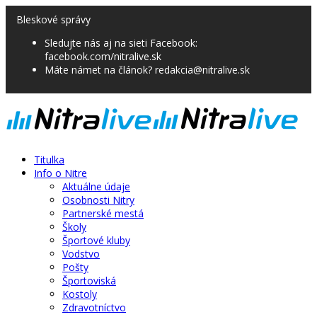
Bleskové správy
Sledujte nás aj na sieti Facebook:
facebook.com/nitralive.sk
Máte námet na článok? redakcia@nitralive.sk
Titulka
Info o Nitre
Aktuálne údaje
Osobnosti Nitry
Partnerské mestá
Školy
Športové kluby
Vodstvo
Pošty
Športoviská
Kostoly
Zdravotníctvo