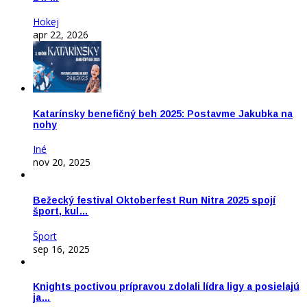
Hokej
apr 22, 2026
Katarínsky benefičný beh 2025: Postavme Jakubka na
nohy
Iné
nov 20, 2025
Bežecký festival Oktoberfest Run Nitra 2025 spojí
šport, kul…
Šport
sep 16, 2025
Knights poctivou prípravou zdolali lídra ligy a posielajú
ja…