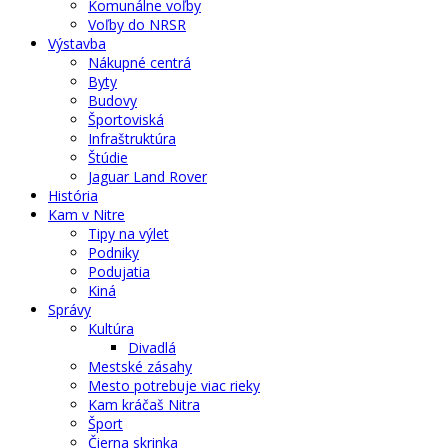
Komunálne voľby
Voľby do NRSR
Výstavba
Nákupné centrá
Byty
Budovy
Športoviská
Infraštruktúra
Štúdie
Jaguar Land Rover
História
Kam v Nitre
Tipy na výlet
Podniky
Podujatia
Kiná
Správy
Kultúra
Divadlá
Mestské zásahy
Mesto potrebuje viac rieky
Kam kráčaš Nitra
Šport
Čierna skrinka