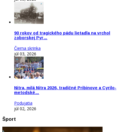
90 rokov od tragického pádu lietadla na vrchol
zoborskej Pyr…
Čierna skrinka
júl 03, 2026
Nitra, milá Nitra 2026, tradičné Pribinove a Cyrilo-
metodské…
Podujatia
júl 02, 2026
Šport