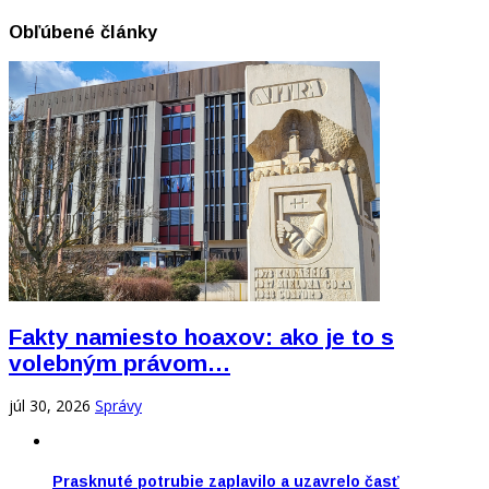
Obľúbené články
Fakty namiesto hoaxov: ako je to s
volebným právom…
júl 30, 2026
Správy
Prasknuté potrubie zaplavilo a uzavrelo časť