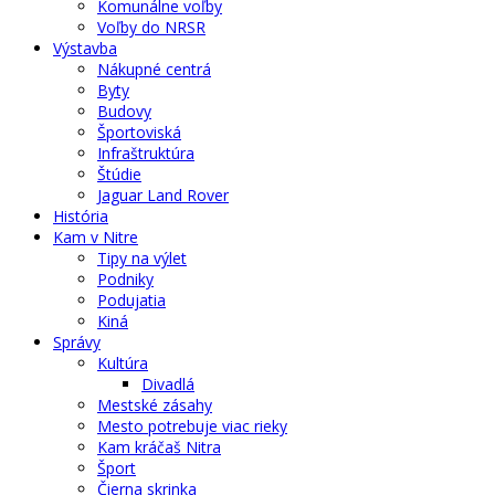
Komunálne voľby
Voľby do NRSR
Výstavba
Nákupné centrá
Byty
Budovy
Športoviská
Infraštruktúra
Štúdie
Jaguar Land Rover
História
Kam v Nitre
Tipy na výlet
Podniky
Podujatia
Kiná
Správy
Kultúra
Divadlá
Mestské zásahy
Mesto potrebuje viac rieky
Kam kráčaš Nitra
Šport
Čierna skrinka