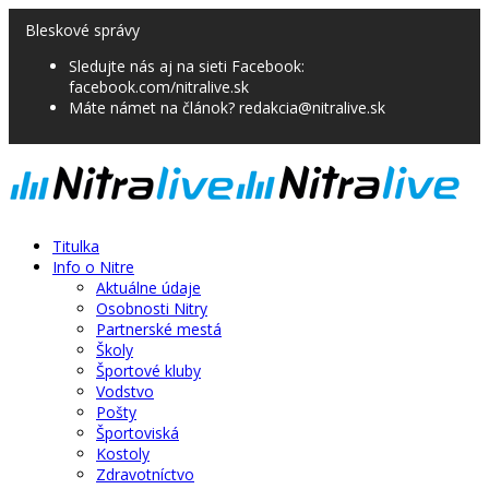
Bleskové správy
Sledujte nás aj na sieti Facebook:
facebook.com/nitralive.sk
Máte námet na článok? redakcia@nitralive.sk
Titulka
Info o Nitre
Aktuálne údaje
Osobnosti Nitry
Partnerské mestá
Školy
Športové kluby
Vodstvo
Pošty
Športoviská
Kostoly
Zdravotníctvo