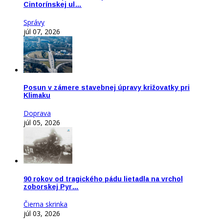
Cintorínskej ul…
Správy
júl 07, 2026
Posun v zámere stavebnej úpravy križovatky pri
Klimaku
Doprava
júl 05, 2026
90 rokov od tragického pádu lietadla na vrchol
zoborskej Pyr…
Čierna skrinka
júl 03, 2026