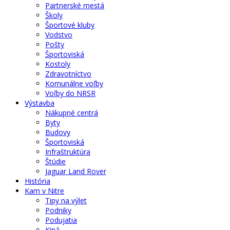
Partnerské mestá
Školy
Športové kluby
Vodstvo
Pošty
Športoviská
Kostoly
Zdravotníctvo
Komunálne voľby
Voľby do NRSR
Výstavba
Nákupné centrá
Byty
Budovy
Športoviská
Infraštruktúra
Štúdie
Jaguar Land Rover
História
Kam v Nitre
Tipy na výlet
Podniky
Podujatia
Kiná