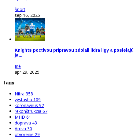
Šport
sep 16, 2025
Knights poctivou prípravou zdolali lídra ligy a posielajú
ja…
Iné
apr 29, 2025
Tagy
Nitra
358
výstavba
109
koronavírus
92
rekonštrukcia
67
MHD
61
doprava
43
Arriva
30
otvorenie
29