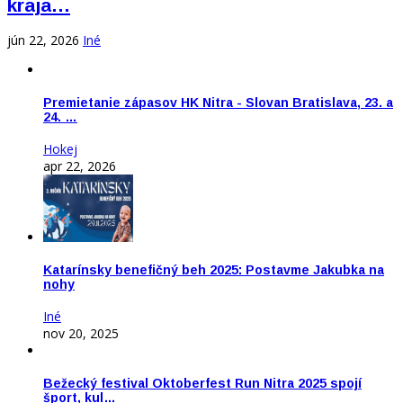
kraja…
jún 22, 2026
Iné
Premietanie zápasov HK Nitra - Slovan Bratislava, 23. a
24. …
Hokej
apr 22, 2026
Katarínsky benefičný beh 2025: Postavme Jakubka na
nohy
Iné
nov 20, 2025
Bežecký festival Oktoberfest Run Nitra 2025 spojí
šport, kul…