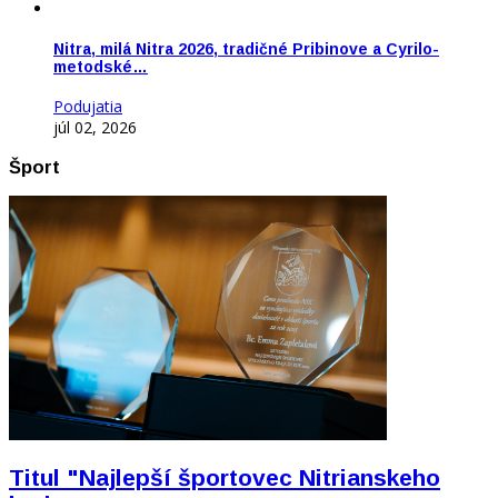
Nitra, milá Nitra 2026, tradičné Pribinove a Cyrilo-
metodské…
Podujatia
júl 02, 2026
Šport
Titul "Najlepší športovec Nitrianskeho