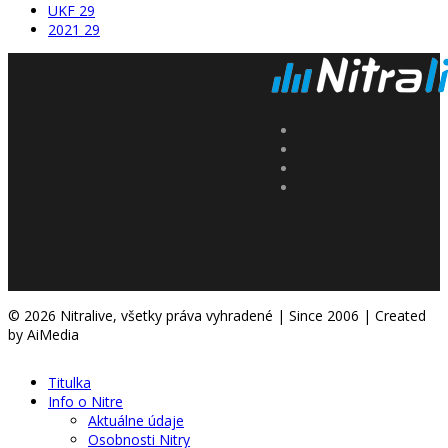
UKF
29
2021
29
© 2026 Nitralive, všetky práva vyhradené | Since 2006 | Created
by AiMedia
Titulka
Info o Nitre
Aktuálne údaje
Osobnosti Nitry