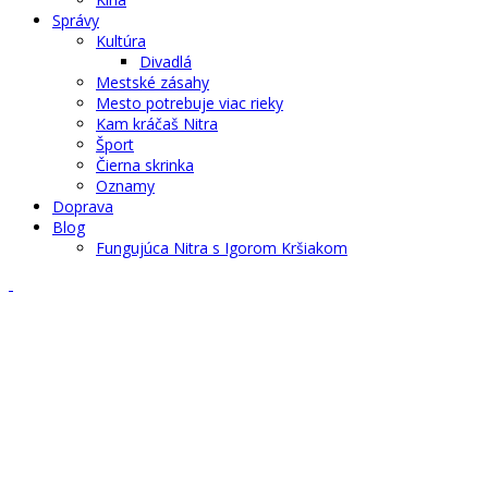
Správy
Kultúra
Divadlá
Mestské zásahy
Mesto potrebuje viac rieky
Kam kráčaš Nitra
Šport
Čierna skrinka
Oznamy
Doprava
Blog
Fungujúca Nitra s Igorom Kršiakom