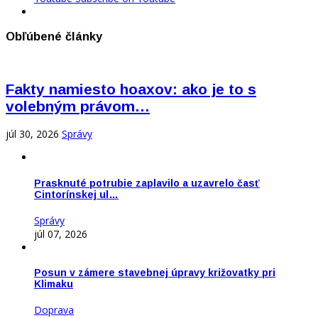
Obľúbené články
Fakty namiesto hoaxov: ako je to s
volebným právom…
júl 30, 2026
Správy
Prasknuté potrubie zaplavilo a uzavrelo časť
Cintorínskej ul…
Správy
júl 07, 2026
Posun v zámere stavebnej úpravy križovatky pri
Klimaku
Doprava