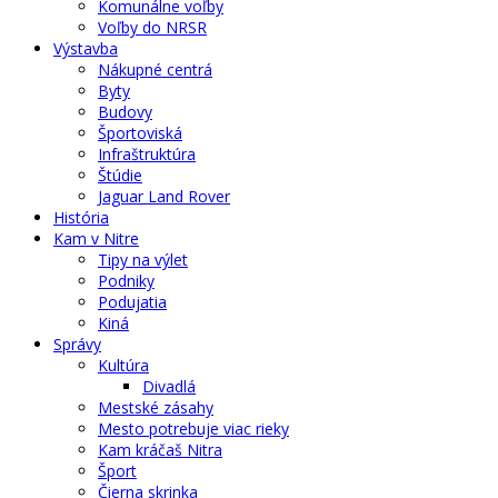
Komunálne voľby
Voľby do NRSR
Výstavba
Nákupné centrá
Byty
Budovy
Športoviská
Infraštruktúra
Štúdie
Jaguar Land Rover
História
Kam v Nitre
Tipy na výlet
Podniky
Podujatia
Kiná
Správy
Kultúra
Divadlá
Mestské zásahy
Mesto potrebuje viac rieky
Kam kráčaš Nitra
Šport
Čierna skrinka