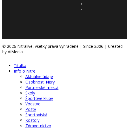
© 2026 Nitralive, všetky práva vyhradené | Since 2006 | Created
by AiMedia
Titulka
Info o Nitre
Aktuálne údaje
Osobnosti Nitry
Partnerské mestá
Školy
Športové kluby
Vodstvo
Pošty
Športoviská
Kostoly
Zdravotníctvo