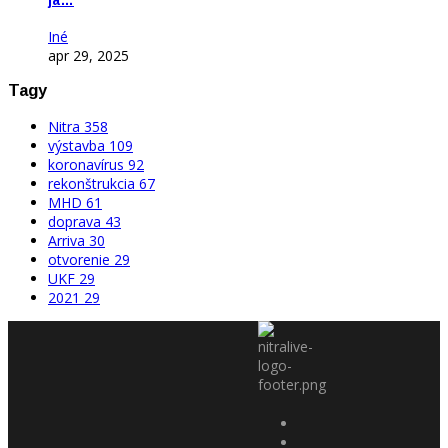
ja…
Iné
apr 29, 2025
Tagy
Nitra
358
výstavba
109
koronavírus
92
rekonštrukcia
67
MHD
61
doprava
43
Arriva
30
otvorenie
29
UKF
29
2021
29