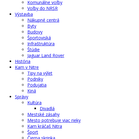
Komunálne voľby
Voľby do NRSR
Výstavba
Nákupné centrá
Byty
Budovy
Športoviská
Infraštruktúra
Štúdie
Jaguar Land Rover
História
Kam v Nitre
Tipy na výlet
Podniky
Podujatia
Kiná
Správy
Kultúra
Divadlá
Mestské zásahy
Mesto potrebuje viac rieky
Kam kráčaš Nitra
Šport
Čierna skrinka