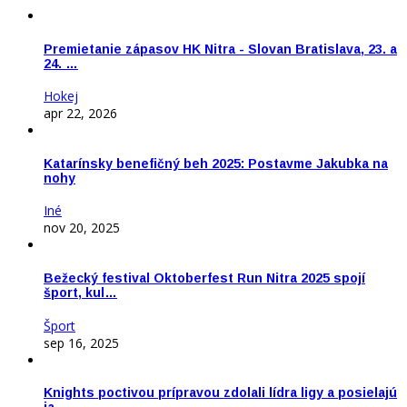
Premietanie zápasov HK Nitra - Slovan Bratislava, 23. a
24. …
Hokej
apr 22, 2026
Katarínsky benefičný beh 2025: Postavme Jakubka na
nohy
Iné
nov 20, 2025
Bežecký festival Oktoberfest Run Nitra 2025 spojí
šport, kul…
Šport
sep 16, 2025
Knights poctivou prípravou zdolali lídra ligy a posielajú