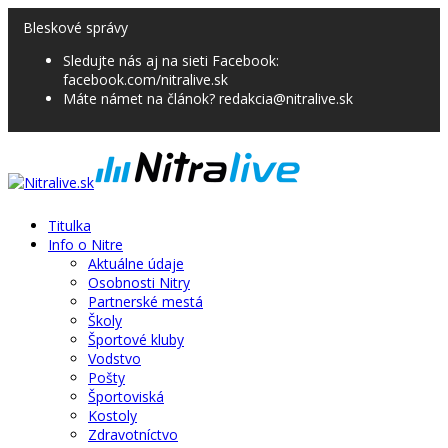
Bleskové správy
Sledujte nás aj na sieti Facebook:
facebook.com/nitralive.sk
Máte námet na článok? redakcia@nitralive.sk
Titulka
Info o Nitre
Aktuálne údaje
Osobnosti Nitry
Partnerské mestá
Školy
Športové kluby
Vodstvo
Pošty
Športoviská
Kostoly
Zdravotníctvo