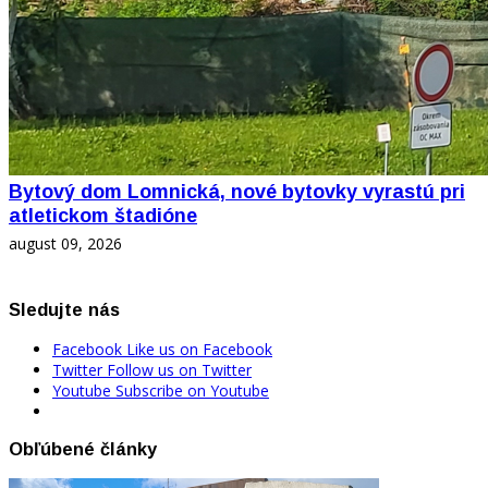
Bytový dom Lomnická, nové bytovky vyrastú pri
atletickom štadióne
august 09, 2026
Sledujte nás
Facebook
Like us on Facebook
Twitter
Follow us on Twitter
Youtube
Subscribe on Youtube
Obľúbené články