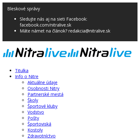
Bleskové správy
Sledujte nás aj na sieti Facebook:
facebook.com/nitralive.sk
Máte námet na článok? redakcia@nitralive.sk
Titulka
Info o Nitre
Aktuálne údaje
Osobnosti Nitry
Partnerské mestá
Školy
Športové kluby
Vodstvo
Pošty
Športoviská
Kostoly
Zdravotníctvo