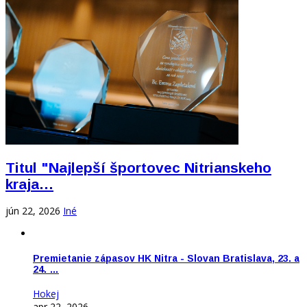
Titul "Najlepší športovec Nitrianskeho
kraja…
jún 22, 2026
Iné
Premietanie zápasov HK Nitra - Slovan Bratislava, 23. a
24. …
Hokej
apr 22, 2026