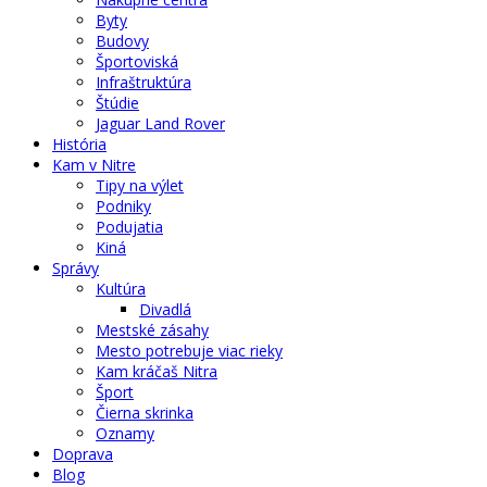
Byty
Budovy
Športoviská
Infraštruktúra
Štúdie
Jaguar Land Rover
História
Kam v Nitre
Tipy na výlet
Podniky
Podujatia
Kiná
Správy
Kultúra
Divadlá
Mestské zásahy
Mesto potrebuje viac rieky
Kam kráčaš Nitra
Šport
Čierna skrinka
Oznamy
Doprava
Blog