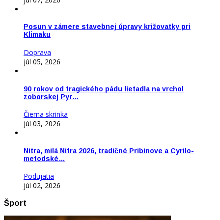
Posun v zámere stavebnej úpravy križovatky pri
Klimaku
Doprava
júl 05, 2026
90 rokov od tragického pádu lietadla na vrchol
zoborskej Pyr…
Čierna skrinka
júl 03, 2026
Nitra, milá Nitra 2026, tradičné Pribinove a Cyrilo-
metodské…
Podujatia
júl 02, 2026
Šport