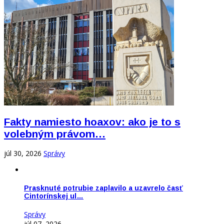
Fakty namiesto hoaxov: ako je to s
volebným právom…
júl 30, 2026
Správy
Prasknuté potrubie zaplavilo a uzavrelo časť
Cintorínskej ul…
Správy
júl 07, 2026