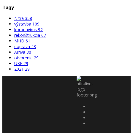
Tagy
Nitra
358
výstavba
109
koronavírus
92
rekonštrukcia
67
MHD
61
doprava
43
Arriva
30
otvorenie
29
UKF
29
2021
29