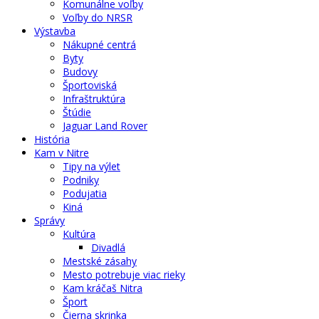
Komunálne voľby
Voľby do NRSR
Výstavba
Nákupné centrá
Byty
Budovy
Športoviská
Infraštruktúra
Štúdie
Jaguar Land Rover
História
Kam v Nitre
Tipy na výlet
Podniky
Podujatia
Kiná
Správy
Kultúra
Divadlá
Mestské zásahy
Mesto potrebuje viac rieky
Kam kráčaš Nitra
Šport
Čierna skrinka