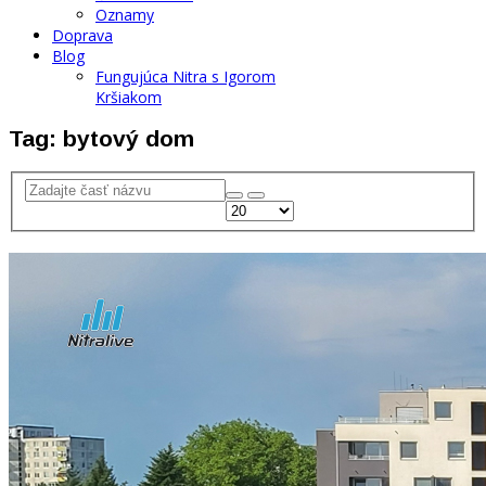
Oznamy
Doprava
Blog
Fungujúca Nitra s Igorom
Kršiakom
Tag: bytový dom