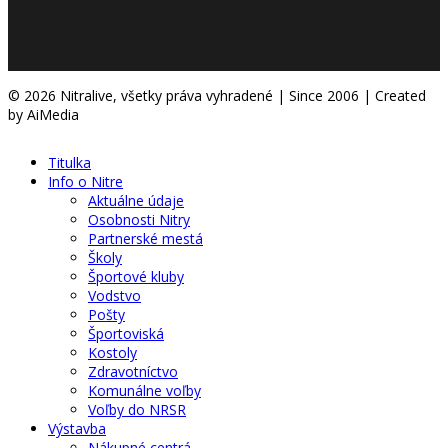
© 2026 Nitralive, všetky práva vyhradené | Since 2006 | Created
by AiMedia
Titulka
Info o Nitre
Aktuálne údaje
Osobnosti Nitry
Partnerské mestá
Školy
Športové kluby
Vodstvo
Pošty
Športoviská
Kostoly
Zdravotníctvo
Komunálne voľby
Voľby do NRSR
Výstavba
Nákupné centrá