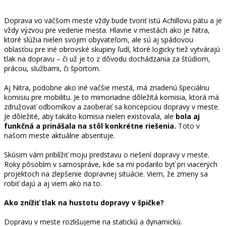
Doprava vo väčšom meste vždy bude tvoriť istú Achillovu pätu a je
vždy výzvou pre vedenie mesta. Hlavne v mestách ako je Nitra,
ktoré slúžia nielen svojim obyvateľom, ale sú aj spádovou
oblasťou pre iné obrovské skupiny ľudí, ktoré logicky tiež vytvárajú
tlak na dopravu – či už je to z dôvodu dochádzania za štúdiom,
prácou, službami, či športom.
Aj Nitra, podobne ako iné väčšie mestá, má zriadenú špeciálnu
komisiu pre mobilitu. Je to mimoriadne dôležitá komisia, ktorá má
združovať odborníkov a zaoberať sa koncepciou dopravy v meste.
Je dôležité, aby takáto komisia nielen existovala, ale
bola aj
funkčná a prinášala na stôl konkrétne riešenia.
Toto v
našom meste aktuálne absentuje.
Skúsim vám priblížiť moju predstavu o riešení dopravy v meste.
Roky pôsobím v samospráve, kde sa mi podarilo byť pri viacerých
projektoch na zlepšenie dopravnej situácie. Viem, že zmeny sa
robiť dajú a aj viem ako na to.
Ako znížiť tlak na hustotu dopravy v špičke?
Dopravu v meste rozlišujeme na statickú a dynamickú.