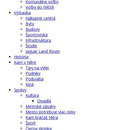
Komunálne voľby
Voľby do NRSR
Výstavba
Nákupné centrá
Byty
Budovy
Športoviská
Infraštruktúra
Štúdie
Jaguar Land Rover
História
Kam v Nitre
Tipy na výlet
Podniky
Podujatia
Kiná
Správy
Kultúra
Divadlá
Mestské zásahy
Mesto potrebuje viac rieky
Kam kráčaš Nitra
Šport
Čierna skrinka