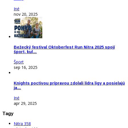
Iné
nov 20, 2025
Bežecký festival Oktoberfest Run Nitra 2025 spojí
šport, kul…
Šport
sep 16, 2025
Knights poctivou prípravou zdolali lídra ligy a posielajú
ja…
Iné
apr 29, 2025
Tagy
Nitra
358