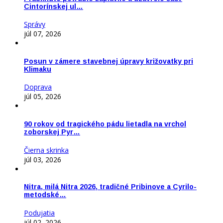
Cintorínskej ul…
Správy
júl 07, 2026
Posun v zámere stavebnej úpravy križovatky pri
Klimaku
Doprava
júl 05, 2026
90 rokov od tragického pádu lietadla na vrchol
zoborskej Pyr…
Čierna skrinka
júl 03, 2026
Nitra, milá Nitra 2026, tradičné Pribinove a Cyrilo-
metodské…
Podujatia
júl 02, 2026