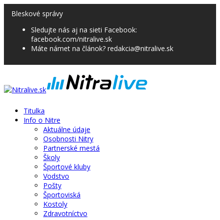
Bleskové správy
Sledujte nás aj na sieti Facebook:
facebook.com/nitralive.sk
Máte námet na článok? redakcia@nitralive.sk
Titulka
Info o Nitre
Aktuálne údaje
Osobnosti Nitry
Partnerské mestá
Školy
Športové kluby
Vodstvo
Pošty
Športoviská
Kostoly
Zdravotníctvo