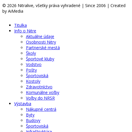
© 2026 Nitralive, všetky práva vyhradené | Since 2006 | Created
by AiMedia
Titulka
Info o Nitre
Aktuálne údaje
Osobnosti Nitry
Partnerské mestá
Školy
Športové kluby
Vodstvo
Pošty
Športoviská
Kostoly
Zdravotníctvo
Komunálne voľby
Voľby do NRSR
Výstavba
Nákupné centrá
Byty
Budovy
Športoviská
Infraštruktúra