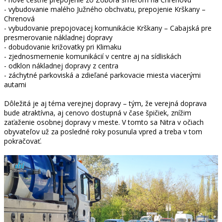
- vybudovanie malého Južného obchvatu, prepojenie Krškany –
Chrenová
- vybudovanie prepojovacej komunikácie Krškany – Cabajská pre
presmerovanie nákladnej dopravy
- dobudovanie križovatky pri Klimaku
- zjednosmernenie komunikácií v centre aj na sídliskách
- odklon nákladnej dopravy z centra
- záchytné parkoviská a zdieľané parkovacie miesta viacerými
autami
Dôležitá je aj téma verejnej dopravy – tým, že verejná doprava
bude atraktívna, aj cenovo dostupná v čase špičiek, znížim
zaťaženie osobnej dopravy v meste. V tomto sa Nitra v očiach
obyvateľov už za posledné roky posunula vpred a treba v tom
pokračovať.