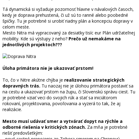
Tá dynamická si vyžaduje pozornosť hlavne v návalových časoch,
kedy je doprava prehustená, či už sú to ranné alebo poobedné
špičky. Tu je potrebné si urobiť riadny plán a koncepciu dopravy v
celom meste.
Mesto Nitra má vypracovaný za desiatky tisíc eur Plán udržateľnej
mobility. Kde sú výstupy z neho?
Prečo už nemakáme na
jednotlivých projektoch???
Úloha primátora nie je ukazovať prstom!
To, čo v Nitre akútne chýba je
realizovanie strategických
dopravných trás.
Tu naozaj nie je úlohou primátora postaviť sa
na cestu a ukazovať prstom na župu, či Slovenskú správu ciest. Tu
je potrebné vziať veci do svojich rúk a stať sa iniciátorom
rokovaní, projektovania, povoľovania a vyzerá to tak, že aj
realizácie.
Mesto musí udávať smer a vytvárať dopyt na rýchle a
odborné riešenia v kritických zónach.
Za mňa je potrebné
riešiť predovšetkým:
- nové cestné prepojenie zo Zobora smerom na Chrenovú