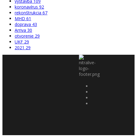
výstavba
109
koronavírus
92
rekonštrukcia
67
MHD
61
doprava
43
Arriva
30
otvorenie
29
UKF
29
2021
29