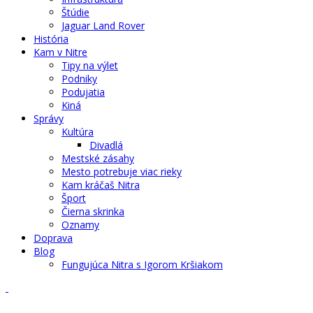
Štúdie
Jaguar Land Rover
História
Kam v Nitre
Tipy na výlet
Podniky
Podujatia
Kiná
Správy
Kultúra
Divadlá
Mestské zásahy
Mesto potrebuje viac rieky
Kam kráčaš Nitra
Šport
Čierna skrinka
Oznamy
Doprava
Blog
Fungujúca Nitra s Igorom Kršiakom