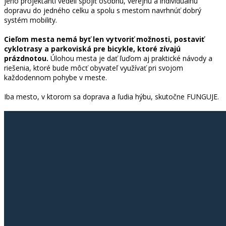
jeho projektanti vedeli spojiť osobnú, verejnú a individuálnu
dopravu do jedného celku a spolu s mestom navrhnúť dobrý
systém mobility.
Cieľom mesta nemá byť len vytvoriť možnosti, postaviť
cyklotrasy a parkoviská pre bicykle, ktoré zívajú
prázdnotou.
Úlohou mesta je dať ľuďom aj praktické návody a
riešenia, ktoré bude môcť obyvateľ využívať pri svojom
každodennom pohybe v meste.
Iba mesto, v ktorom sa doprava a ľudia hýbu, skutočne FUNGUJE.